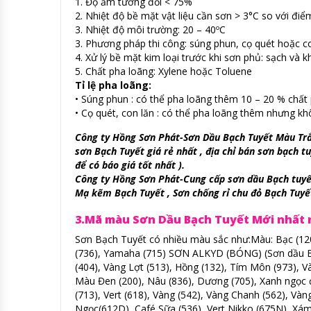
1. Độ ẩm tương đối < 75%
2. Nhiệt độ bề mặt vật liệu cần sơn > 3°C so với đi
3. Nhiệt độ môi trường: 20 – 40ºC
3. Phương pháp thi công: súng phun, cọ quét hoặc c
4. Xử lý bề mặt kim loại trước khi sơn phủ: sạch và k
5. Chất pha loãng: Xylene hoặc Toluene
Tỉ lệ pha loãng:
• Súng phun : có thể pha loãng thêm 10 – 20 % chất 
• Cọ quét, con lăn : có thể pha loãng thêm nhưng k
Công ty Hồng Sơn Phát-Sơn Dầu Bạch Tuyết Màu Trắng
sơn Bạch Tuyết giá rẻ nhất , địa chỉ bán sơn bạch 
để có báo giá tốt nhất ).
Công ty Hồng Sơn Phát-Cung cấp sơn dầu Bạch tuyết
Mạ kẽm Bạch Tuyết , Sơn chống rỉ chu đỏ Bạch Tuyế
3.Mã màu Sơn Dầu Bạch Tuyết Mới nhất 
Sơn Bạch Tuyết có nhiều màu sắc như:Màu: Bạc (12
(736), Yamaha (715) SƠN ALKYD (BÓNG) (Sơn dầu Bạ
(404), Vàng Lợt (513), Hồng (132), Tím Môn (973),
Màu Đen (200), Nâu (836), Dương (705), Xanh ngọc
(713), Vert (618), Vàng (542), Vàng Chanh (562), Và
Ngọc(612D), Café Sữa (536), Vert Nikko (675N), Xá