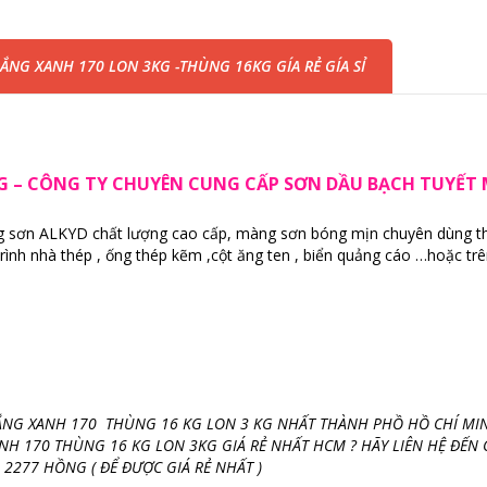
ẮNG XANH 170 LON 3KG -THÙNG 16KG GÍA RẺ GÍA SỈ
 HỒNG – CÔNG TY CHUYÊN CUNG CẤP SƠN DẦU BẠCH TUYẾT
g sơn ALKYD chất lượng cao cấp, màng sơn bóng mịn chuyên dùng th
 trình nhà thép , ống thép kẽm ,cột ăng ten , biển quảng cáo …hoặc tr
NG XANH 170 THÙNG 16 KG LON 3 KG NHẤT THÀNH PHỒ HỒ CHÍ MIN
ANH 170 THÙNG 16 KG LON 3KG GIÁ RẺ NHẤT HCM ? HÃY LIÊN HỆ ĐẾN
 2277 HỒNG ( ĐỂ ĐƯỢC GIÁ RẺ NHẤT )