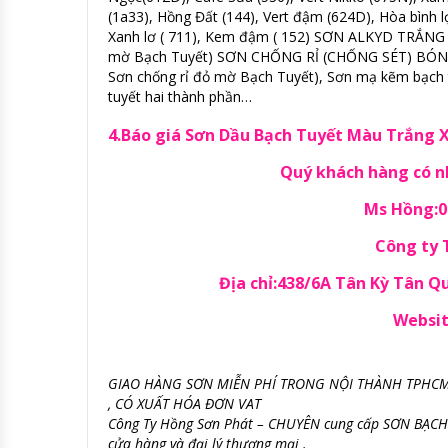
(1a33), Hồng Đất (144), Vert đậm (624D), Hòa bình lợt
Xanh lơ ( 711), Kem đậm ( 152) SƠN ALKYD TRẮNG
mờ Bạch Tuyết) SƠN CHỐNG RỈ (CHỐNG SÉT) BÓNG 
Sơn chống rỉ đỏ mờ Bạch Tuyết), Sơn mạ kẽm bạch tu
tuyết hai thành phần…
4.Báo giá Sơn Dầu Bạch Tuyết Màu Trắng X
Quý khách hàng có nh
Ms Hồng:09
Công ty
Địa chỉ:438/6A Tân Kỳ Tân 
Websit
GIAO HÀNG SƠN MIỄN PHÍ TRONG NỘI THÀNH TPHCM
, CÓ XUẤT HÓA ĐƠN VAT
Công Ty Hồng Sơn Phát – CHUYÊN cung cấp SƠN BẠCH TUY
cửa hàng và đại lý thương mại .