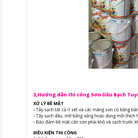
2,Hướng dẫn thi công Sơn Dầu Bạch Tuy
XỬ LÝ BỀ MẶT
› Tẩy sạch tất cả rỉ sét và các màng sơn cũ bằng bàn
› Tẩy sạch dầu, mỡ bằng xăng hoặc dung môi thích h
› Bảo đảm bề mặt cần sơn phải khô và sạch trước kh
ĐIỀU KIỆN THI CÔNG