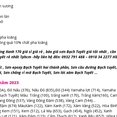
ểm sương
on lăn
hô
pha loãng.
hông quá 10% chất pha loãng.
 Xanh 170 giá sỉ giá rẻ , báo giá sơn Bạch Tuyết giá tốt nhất , cầ
tuyết rẻ nhất Tphcm -hãy liên hệ đến: 0932 791 488 – 0918 34 2277 Hồ
 , Sơn epoxy Bạch Tuyết hai thành phần, Sơn cầu đường Bạch tuyết
t, Sơn chống rỉ mờ Bạch Tuyết, Sơn lót xám Bạch Tuyết …
năm 2023
0A), Đỏ Nâu (376), Nâu Đỏ (835),Đỏ (344) Yamaha lợt (714), Yamah
ch Tuyết) Màu: Trắng (100), trắng xanh (170), Trắng Xám(160), Ca
 Vàng Đồng (537), Vàng Đồng Đậm (538), Vàng Cam (544)…
 đậm (674) MàuXám (122), Xám Xanh (172), Xám Vàng (522), Hòa Bìn
ng Kem (151), Kem (512), Lá Mạ (653), Gạch (454), Ngói (452), Xanh
m Lợt (121), Xám Đậm (123), Cẩm Thạch (612), Xanh Rêu (657), Hồng