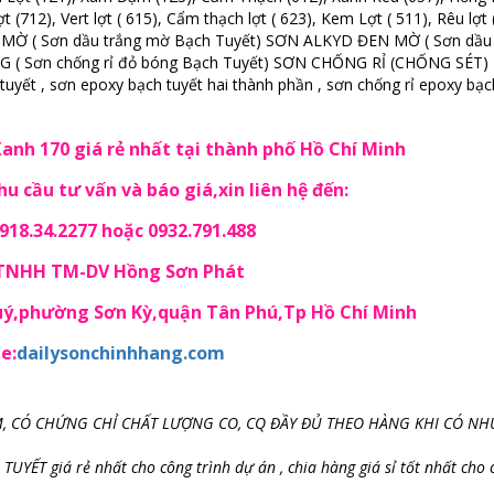
 (712), Vert lợt ( 615), Cẩm thạch lợt ( 623), Kem Lợt ( 511), Rêu lợt 
 MỜ ( Sơn dầu trắng mờ Bạch Tuyết) SƠN ALKYD ĐEN MỜ ( Sơn dầu
( Sơn chống rỉ đỏ bóng Bạch Tuyết) SƠN CHỐNG RỈ (CHỐNG SÉT)
yết , sơn epoxy bạch tuyết hai thành phần , sơn chống rỉ epoxy bạc
anh 170 giá rẻ nhất tại thành phố Hồ Chí Minh
u cầu tư vấn và báo giá,xin liên hệ đến:
18.34.2277 hoặc 0932.791.488
 TNHH TM-DV Hồng Sơn Phát
Quý,phường Sơn Kỳ,quận Tân Phú,Tp Hồ Chí Minh
e:
dailysonchinhhang.com
, CÓ CHỨNG CHỈ CHẤT LƯỢNG CO, CQ ĐẦY ĐỦ THEO HÀNG KHI CÓ NH
ẾT giá rẻ nhất cho công trình dự án , chia hàng giá sỉ tốt nhất cho 