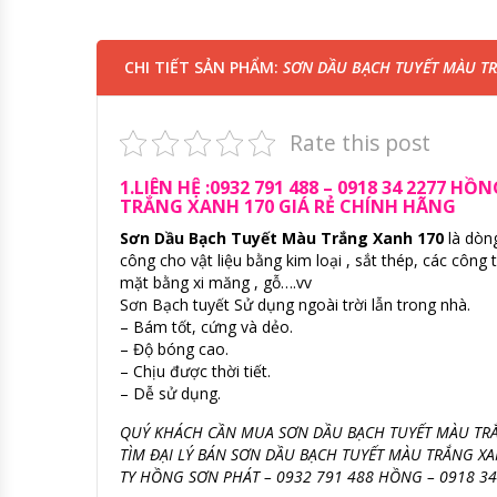
CHI TIẾT SẢN PHẨM:
SƠN DẦU BẠCH TUYẾT MÀU TR
Rate this post
1.LIÊN HỆ :0932 791 488 – 0918 34 2277
TRẮNG XANH 170 GIÁ RẺ CHÍNH HÃNG
Sơn Dầu Bạch Tuyết Màu Trắng Xanh 170
là dòn
công cho vật liệu bằng kim loại , sắt thép, các công
mặt bằng xi măng , gỗ….vv
Sơn Bạch tuyết Sử dụng ngoài trời lẫn trong nhà.
– Bám tốt, cứng và dẻo.
– Độ bóng cao.
– Chịu được thời tiết.
– Dễ sử dụng.
QUÝ KHÁCH CẦN MUA SƠN DẦU BẠCH TUYẾT MÀU TRẮ
TÌM ĐẠI LÝ BÁN SƠN DẦU BẠCH TUYẾT MÀU TRẮNG X
TY HỒNG SƠN PHÁT – 0932 791 488 HỒNG – 0918 34