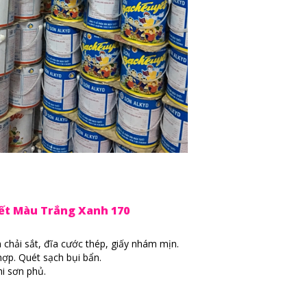
ết Màu Trắng Xanh 170
 chải sắt, đĩa cước thép, giấy nhám mịn.
ợp. Quét sạch bụi bẩn.
i sơn phủ.