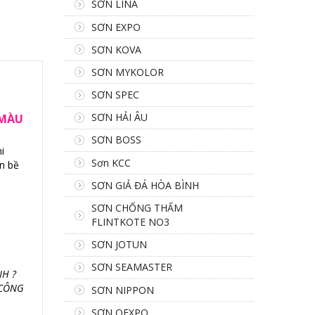
SƠN LINA
SƠN EXPO
SƠN KOVA
SƠN MYKOLOR
SƠN SPEC
SƠN HẢI ÂU
 MÀU
SƠN BOSS
i
Sơn KCC
ên bề
SƠN GIẢ ĐÁ HÒA BÌNH
SƠN CHỐNG THẤM
FLINTKOTE NO3
SƠN JOTUN
SƠN SEAMASTER
H ?
 CÔNG
SƠN NIPPON
SƠN OEXPO