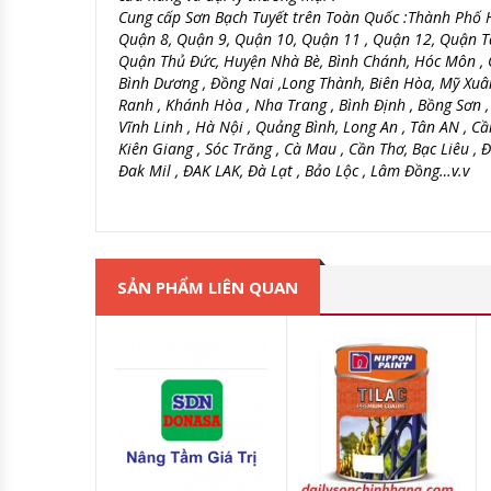
Cung cấp Sơn Bạch Tuyết trên Toàn Quốc :Thành Phố H
Quận 8, Quận 9, Quận 10, Quận 11 , Quận 12, Quận T
Quận Thủ Đức, Huyện Nhà Bè, Bình Chánh, Hóc Môn , Củ
Bình Dương , Đồng Nai ,Long Thành, Biên Hòa, Mỹ Xuân
Ranh , Khánh Hòa , Nha Trang , Bình Định , Bồng Sơn 
Vĩnh Linh , Hà Nội , Quảng Bình, Long An , Tân AN , Cầ
Kiên Giang , Sóc Trăng , Cà Mau , Cần Thơ, Bạc Liêu ,
Đak Mil , ĐAK LAK, Đà Lạt , Bảo Lộc , Lâm Đồng…v.v
SẢN PHẨM LIÊN QUAN