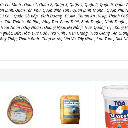
ồ Chí Minh , Quận 1, Quận 2, Quận 3, Quận 4, Quận 5, Quận 6, Quận 7
ân Bình, Quận Tân Phú, Quận Bình Tân , Quận Bình Thạnh , Quận Phú N
 Chi , Quận Gò Vấp , Bình Dương , Dĩ AN , Thuận An , Visip, Thành Ph
 , Tân Thành , Bà Rịa , Vũng Tàu, Phan Thiết, Bình Thuận , Ninh Thuận 
, Hoài Nhơn , Quy Nhơn , Quãng Ngãi, Đà Nẵng, Huế, Quảng Trị , Đông H
n giuộc, Đức Hòa, Đức Huệ , Trà Vinh , Tiền Giang , Hậu Giang , An Giang
 Đồng Tháp, Thanh Bình , Tháp Mười, Lấp Vò, Tây Ninh , Kon Tum , Đak Nô