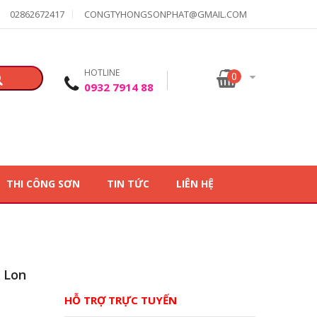
02862672417
CONGTYHONGSONPHAT@GMAIL.COM
HOTLINE
0
0932 7914 88
THI CÔNG SƠN
TIN TỨC
LIÊN HỆ
 Lon
HỖ TRỢ TRỰC TUYẾN