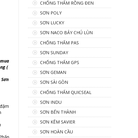
CHỐNG THẤM RỒNG ĐEN
SƠN POLY
SƠN LUCKY
SƠN NACO BẢY CHÚ LÙN
CHỐNG THẤM PAS
SƠN SUNDAY
n mua
CHỐNG THẤM GPS
ng (
SƠN GEMAN
, Sơn
SƠN SÀI GÒN
CHỐNG THẤM QUICSEAL
SƠN INDU
a đậm
SƠN BẾN THÀNH
m
SƠN KẼM SAVIER
h
SƠN HOÀN CẦU
 Phấn