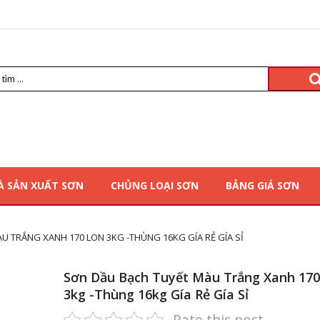
À SẢN XUẤT SƠN
CHỦNG LOẠI SƠN
BẢNG GIÁ SƠN
U TRẮNG XANH 170 LON 3KG -THÙNG 16KG GÍA RẺ GÍA SỈ
Sơn Dầu Bạch Tuyết Màu Trắng Xanh 170
3kg -Thùng 16kg Gía Rẻ Gía Sỉ
Rate this post