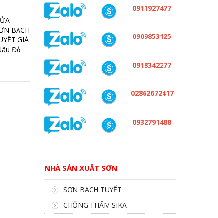
0911927477
CỬA
SƠN BẠCH
0909853125
UYẾT GIÁ
Nâu Đỏ
0918342277
02862672417
0932791488
NHÀ SẢN XUẤT SƠN
SƠN BẠCH TUYẾT
CHỐNG THẤM SIKA