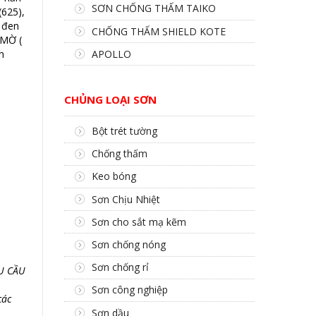
SƠN CHỐNG THẤM TAIKO
(625),
 đen
CHỐNG THẤM SHIELD KOTE
 MỜ (
h
APOLLO
CHỦNG LOẠI SƠN
Bột trét tường
Chống thấm
Keo bóng
Sơn Chịu Nhiệt
Sơn cho sắt mạ kẽm
Sơn chống nóng
Sơn chống rỉ
U CẦU
Sơn công nghiệp
các
Sơn dầu