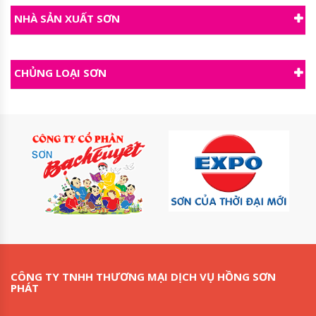
NHÀ SẢN XUẤT SƠN
CHỦNG LOẠI SƠN
CÔNG TY TNHH THƯƠNG MẠI DỊCH VỤ HỒNG SƠN
PHÁT