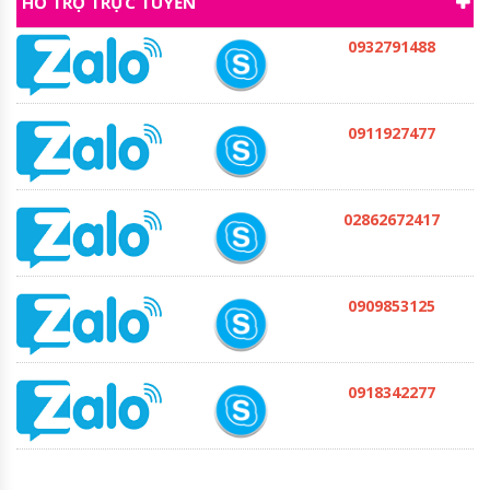
HỖ TRỢ TRỰC TUYẾN
0932791488
0911927477
02862672417
0909853125
0918342277