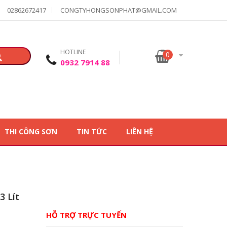
02862672417
CONGTYHONGSONPHAT@GMAIL.COM
HOTLINE
0
0932 7914 88
THI CÔNG SƠN
TIN TỨC
LIÊN HỆ
 Lít
HỖ TRỢ TRỰC TUYẾN