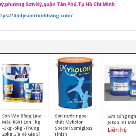
Quý,phường Sơn Kỳ,quận Tân Phú,Tp Hồ Chí Minh
tps://dailysonchinhhang.com/
Sơn Vân Bông Lina
Sơn nước ngoại
Sơn công ngh
Màu 8801 Lon 1kg
thất Mykolor
Joton Int MI
-3kg -5kg -Thùng
Special Semigloss
Liên hệ
20kg Gía Rẻ Gía Sỉ
Finish