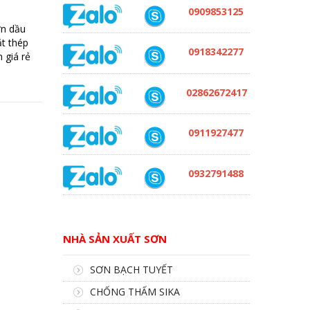
0909853125
n dầu
ắt thép
0918342277
 giá rẻ
02862672417
0911927477
0932791488
NHÀ SẢN XUẤT SƠN
SƠN BẠCH TUYẾT
CHỐNG THẤM SIKA