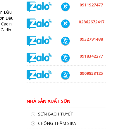
0911927477
ơn Dầu
Sơn Dầu
02862672417
 Cadin
 Cadin
0932791488
0918342277
0909853125
NHÀ SẢN XUẤT SƠN
SƠN BẠCH TUYẾT
CHỐNG THẤM SIKA