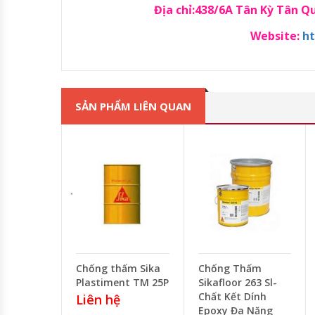
Địa chỉ:438/6A Tân Kỳ Tân 
Website:
ht
SẢN PHẨM LIÊN QUAN
Chống thấm Sika
Chống Thấm
Plastiment TM 25P
Sikafloor 263 Sl-
Chất Kết Dính
Liên hệ
Epoxy Đa Năng