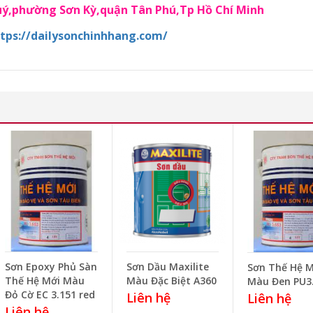
Quý,phường Sơn Kỳ,quận Tân Phú,Tp Hồ Chí Minh
tps://dailysonchinhhang.com/
Sơn Epoxy Phủ Sàn
Sơn Dầu Maxilite
Sơn Thế Hệ M
Thế Hệ Mới Màu
Màu Đặc Biệt A360
Màu Đen PU3
Đỏ Cờ EC 3.151 red
Liên hệ
Liên hệ
Liên hệ