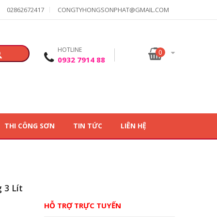
02862672417
CONGTYHONGSONPHAT@GMAIL.COM
HOTLINE
0
0932 7914 88
THI CÔNG SƠN
TIN TỨC
LIÊN HỆ
3 Lít
HỖ TRỢ TRỰC TUYẾN