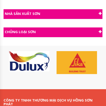
NHÀ SẢN XUẤT SƠN
CHỦNG LOẠI SƠN
CÔNG TY TNHH THƯƠNG MẠI DỊCH VỤ HỒNG SƠN
PHÁT