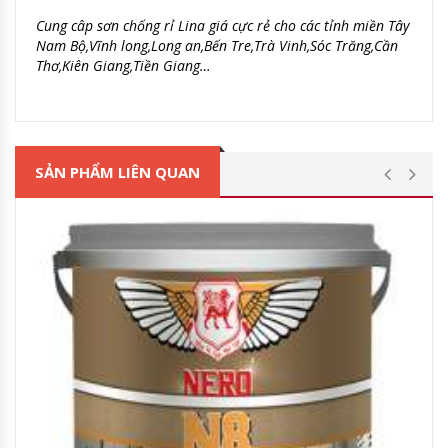
Cung câp sơn chống rỉ Lina giá cực rẻ cho các tỉnh miền Tây
Nam Bộ,Vĩnh long,Long an,Bến Tre,Trà Vinh,Sóc Trăng,Cần
Thơ,Kiên Giang,Tiền Giang…
SẢN PHẨM LIÊN QUAN