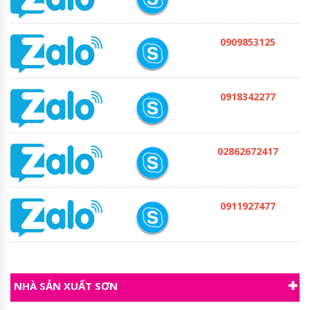
0909853125
0918342277
02862672417
0911927477
NHÀ SẢN XUẤT SƠN