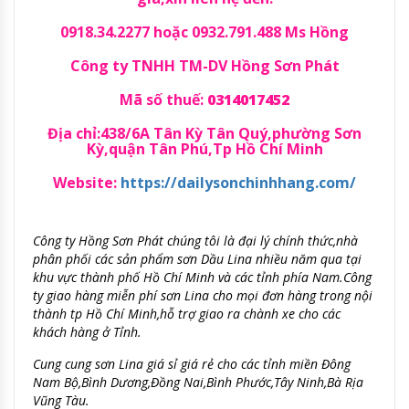
0918.34.2277 hoặc 0932.791.488 Ms Hồng
Công ty TNHH TM-DV Hồng Sơn Phát
Mã số thuế:
0314017452
Địa chỉ:438/6A Tân Kỳ Tân Quý,phường Sơn
Kỳ,quận Tân Phú,Tp Hồ Chí Minh
Website:
https://dailysonchinhhang.com/
Công ty Hồng Sơn Phát chúng tôi là đại lý chính thức,nhà
phân phối các sản phẩm sơn Dầu Lina nhiều năm qua tại
khu vực thành phố Hồ Chí Minh và các tỉnh phía Nam.Công
ty giao hàng miễn phí sơn Lina cho mọi đơn hàng trong nội
thành tp Hồ Chí Minh,hỗ trợ giao ra chành xe cho các
khách hàng ở Tỉnh.
Cung cung sơn Lina giá sỉ giá rẻ cho các tỉnh miền Đông
Nam Bộ,Bình Dương,Đồng Nai,Bình Phước,Tây Ninh,Bà Rịa
Vũng Tàu.