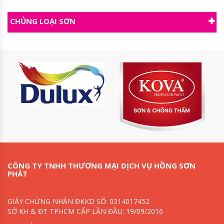
CHỦNG LOẠI SƠN
CÔNG TY TNHH THƯƠNG MẠI DỊCH VỤ HỒNG SƠN
PHÁT
GIẤY CHỨNG NHẬN ĐKKD SỐ: 0314017452
SỞ KH & ĐT TPHCM CẤP LẦN ĐẦU: 19/09/2016