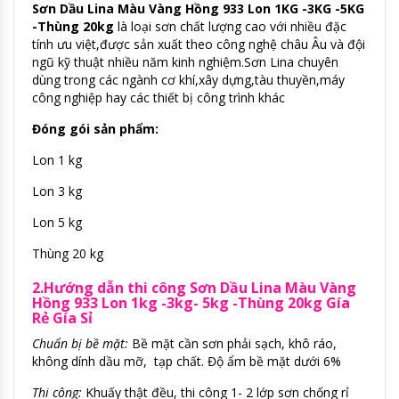
Sơn Dầu Lina Màu Vàng Hồng 933 Lon 1KG -3KG -5KG
-Thùng 20kg
là loại sơn chất lượng cao với nhiều đặc
tính ưu việt,được sản xuất theo công nghệ châu Âu và đội
ngũ kỹ thuật nhiều năm kinh nghiệm.Sơn Lina chuyên
dùng trong các ngành cơ khí,xây dựng,tàu thuyền,máy
công nghiệp hay các thiết bị công trình khác
Đóng gói sản phẩm:
Lon 1 kg
Lon 3 kg
Lon 5 kg
Thùng 20 kg
2.Hướng dẫn thi công Sơn Dầu Lina Màu Vàng
Hồng 933 Lon 1kg -3kg- 5kg -Thùng 20kg Gía
Rẻ Gía Sỉ
Chuẩn bị bề mặt:
Bề mặt cần sơn phải sạch, khô ráo,
không dính dầu mỡ, tạp chất. Độ ẩm bề mặt dưới 6%
Thi công:
Khuấy thật đều, thi công 1- 2 lớp sơn chống rỉ