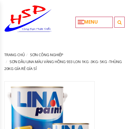
MENU
TRANG CHỦ
SƠN CÔNG NGHIỆP
SƠN DẦU LINA MÀU VÀNG HỒNG 933 LON 1KG -3KG- 5KG -THÙNG
20KG GÍA RẺ GÍA SỈ