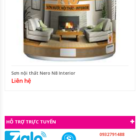
Sơn nội thất Nero N8 Interior
Liên hệ
HỖ TRỢ TRỰC TUYẾN
0932791488