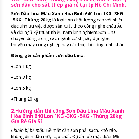
sơn dầu cho sắt thép giá rẻ tại tp Hồ Chí Minh.
Sơn Dầu Lina Màu Xanh Hòa Bình 640 Lon 1KG -3KG
-5KG -Thùng 20kg
là loại sơn chất lượng cao với nhiều
đặc tính ưu việt,được sản xuất theo công nghệ châu Âu
và đội ngũ kỹ thuật nhiều năm kinh nghiệm.Sơn Lina
chuyên dùng trong các ngành cơ khí,xây dựng,tàu
thuyền,máy công nghiệp hay các thiết bị công trình khác
Đóng gói sản phẩm sơn dầu Lina:
♦Lon 1 kg
♦Lon 3 kg
♦Lon 5 kg
♦Thùng 20 kg
2.Hướng dẫn thi công Sơn Dầu Lina Màu Xanh
Hòa Bình 640 Lon 1KG -3KG -5KG -Thùng 20kg
Gía Rẻ Gía Sỉ
Chuẩn bị bề mặt:
Bề mặt cần sơn phải sạch, khô ráo,
không dính dầu mỡ, tạp chất. Độ ẩm bề mặt dưới 6%