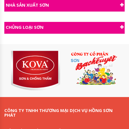
NHÀ SẢN XUẤT SƠN
CHỦNG LOẠI SƠN
CÔNG TY TNHH THƯƠNG MẠI DỊCH VỤ HỒNG SƠN
PHÁT