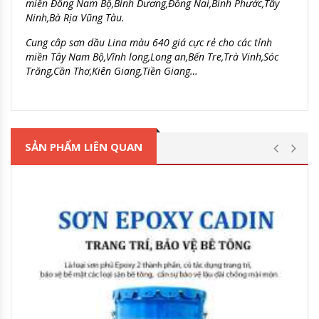
miền Đông Nam Bộ,Bình Dương,Đồng Nai,Bình Phước,Tây
Ninh,Bà Rịa Vũng Tàu.
Cung câp sơn dầu Lina màu 640 giá cực rẻ cho các tỉnh
miền Tây Nam Bộ,Vĩnh long,Long an,Bến Tre,Trà Vinh,Sóc
Trăng,Cần Thơ,Kiên Giang,Tiền Giang…
SẢN PHẨM LIÊN QUAN