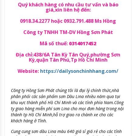
Quý khách hàng có nhu cầu tư vấn và báo
giá,xin liên hệ đến:
0918.34.2277 hoặc 0932.791.488 Ms Hồng
Công ty TNHH TM-DV Hồng Sơn Phát
Mã số thuế:
0314017452
Địa chỉ:438/6A Tân Kỳ Tân Quý,phường Sơn
Kỳ,quận Tân Phú,Tp Hồ Chí Minh
Website:
https://dailysonchinhhang.com/
Công ty Hồng Sơn Phát chúng tôi là đại lý chính thức,nhà
phân phối các sản phẩm sơn Dầu Lina nhiều năm qua tại
khu vực thành phố Hồ Chí Minh và các tỉnh phía Nam.Công
ty giao hàng miễn phí sơn Lina cho mọi đơn hàng trong nội
thành tp Hồ Chí Minh,hỗ trợ giao ra chành xe cho các
khách hàng ở Tỉnh.
Cung cung sơn dầu Lina màu 640 giá sỉ giá rẻ cho các tỉnh