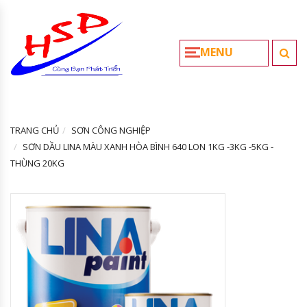
MENU
TRANG CHỦ
SƠN CÔNG NGHIỆP
SƠN DẦU LINA MÀU XANH HÒA BÌNH 640 LON 1KG -3KG -5KG -
THÙNG 20KG