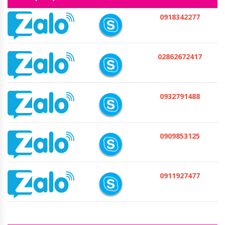
0918342277
02862672417
0932791488
0909853125
0911927477