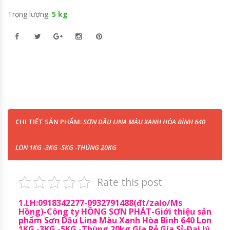
Trọng lượng:
5 kg
CHI TIẾT SẢN PHẨM:
SƠN DẦU LINA MÀU XANH HÒA BÌNH 640
LON 1KG -3KG -5KG -THÙNG 20KG
Rate this post
1.LH:0918342277-0932791488(đt/zalo/Ms
Hồng)-Công ty HỒNG SƠN PHÁT-Giới thiệu sản
phẩm Sơn Dầu Lina Màu Xanh Hòa Bình 640 Lon
1KG -3KG -5KG -Thùng 20kg Gía Rẻ Gía Sỉ-Đại lý