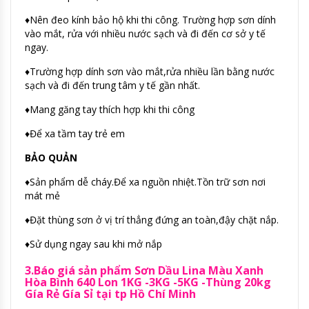
♦Nên đeo kính bảo hộ khi thi công. Trường hợp sơn dính
vào mắt, rửa với nhiều nước sạch và đi đến cơ sở y tế
ngay.
♦Trường hợp dính sơn vào mắt,rửa nhiều lần bằng nước
sạch và đi đến trung tâm y tế gần nhất.
♦Mang găng tay thích hợp khi thi công
♦Để xa tầm tay trẻ em
BẢO QUẢN
♦Sản phẩm dễ cháy.Để xa nguồn nhiệt.Tồn trữ sơn nơi
mát mẻ
♦Đặt thùng sơn ở vị trí thẳng đứng an toàn,đậy chặt nắp.
♦Sử dụng ngay sau khi mở nắp
3.Báo giá sản phẩm Sơn Dầu Lina Màu Xanh
Hòa Bình 640 Lon 1KG -3KG -5KG -Thùng 20kg
Gía Rẻ Gía Sỉ tại tp Hồ Chí Minh