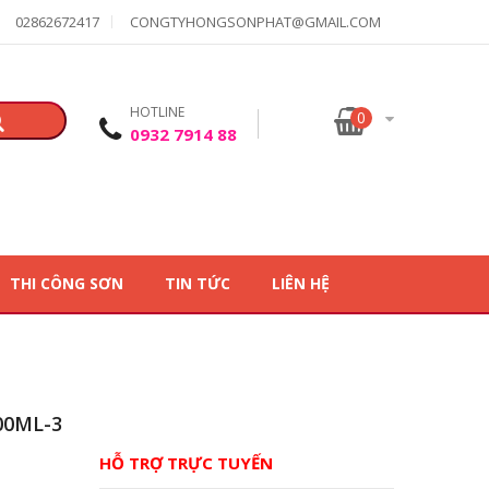
02862672417
CONGTYHONGSONPHAT@GMAIL.COM
HOTLINE
0
0932 7914 88
THI CÔNG SƠN
TIN TỨC
LIÊN HỆ
800ML-3
HỖ TRỢ TRỰC TUYẾN