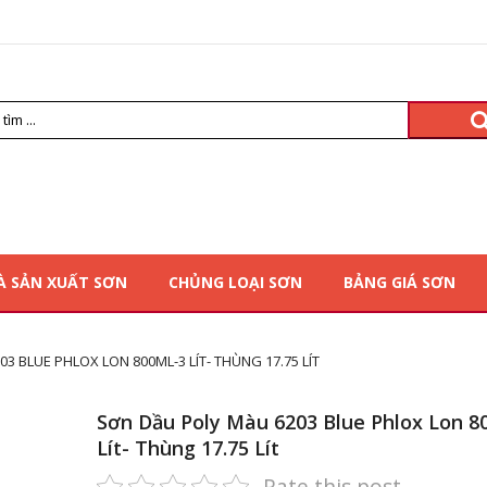
À SẢN XUẤT SƠN
CHỦNG LOẠI SƠN
BẢNG GIÁ SƠN
3 BLUE PHLOX LON 800ML-3 LÍT- THÙNG 17.75 LÍT
Sơn Dầu Poly Màu 6203 Blue Phlox Lon 
Lít- Thùng 17.75 Lít
Rate this post