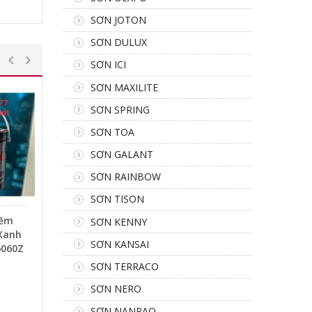
SƠN JOTON
SƠN DULUX
SƠN ICI
SƠN MAXILITE
SƠN SPRING
SƠN TOA
SƠN GALANT
SƠN RAINBOW
SƠN TISON
Kẽm
SƠN KENNY
Xanh
SƠN KANSAI
6060Z
SƠN TERRACO
SƠN NERO
SƠN NANPAO