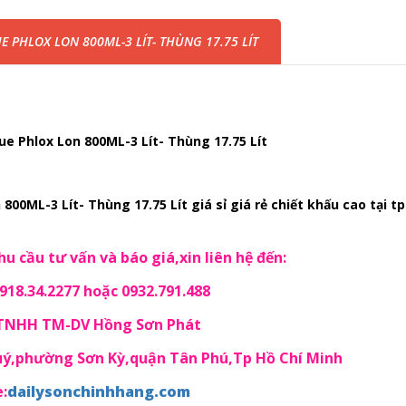
 PHLOX LON 800ML-3 LÍT- THÙNG 17.75 LÍT
ue Phlox Lon 800ML-3 Lít- Thùng 17.75 Lít
800ML-3 Lít- Thùng 17.75 Lít giá sỉ giá rẻ chiết khấu cao tại t
u cầu tư vấn và báo giá,xin liên hệ đến:
18.34.2277 hoặc 0932.791.488
 TNHH TM-DV Hồng Sơn Phát
Quý,phường Sơn Kỳ,quận Tân Phú,Tp Hồ Chí Minh
:
dailysonchinhhang.com