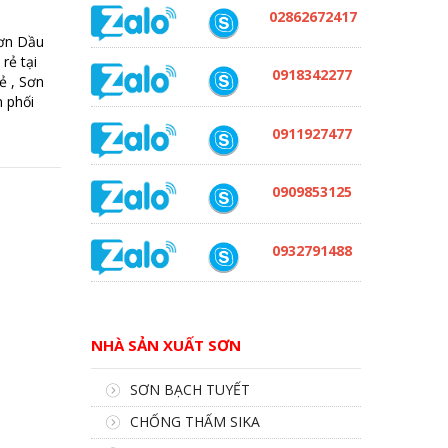
02862672417
ơn Dầu
rẻ tại
0918342277
ẻ , Sơn
 phối
0911927477
0909853125
0932791488
NHÀ SẢN XUẤT SƠN
SƠN BẠCH TUYẾT
CHỐNG THẤM SIKA