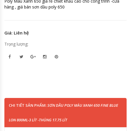
Poly Màu Xanh 650 giá rẻ chiết khấu cao cho công trình -cửa
hàng , giá bán sơn dầu poly 650
Giá: Liên hệ
Trọng lượng:
CHI TIẾT SẢN PHẨM:
SƠN DẦU POLY MÀU XANH 650 FINE BLUE
LON 800ML-3 LÍT -THÙNG 17.75 LÍT