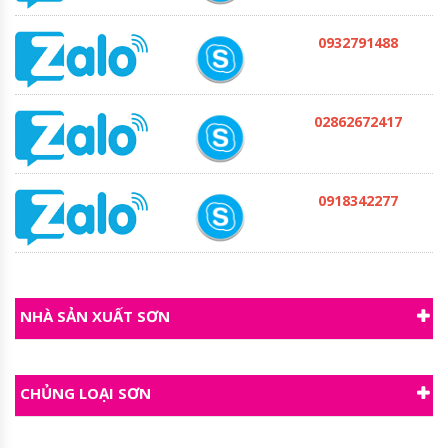
0932791488
02862672417
0918342277
NHÀ SẢN XUẤT SƠN
CHỦNG LOẠI SƠN