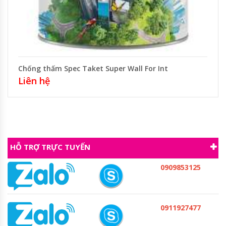
Chống thấm Spec Taket Super Wall For Int
Liên hệ
HỖ TRỢ TRỰC TUYẾN
0909853125
0911927477