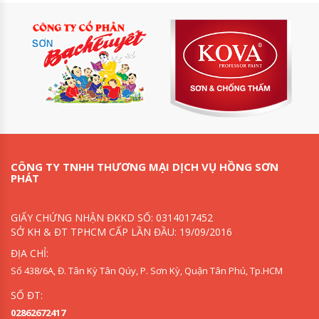
CÔNG TY TNHH THƯƠNG MẠI DỊCH VỤ HỒNG SƠN
PHÁT
GIẤY CHỨNG NHẬN ĐKKD SỐ: 0314017452
SỞ KH & ĐT TPHCM CẤP LẦN ĐẦU: 19/09/2016
ĐỊA CHỈ:
Số 438/6A, Đ. Tân Kỳ Tân Qúy, P. Sơn Kỳ, Quận Tân Phú, Tp.HCM
SỐ ĐT:
02862672417