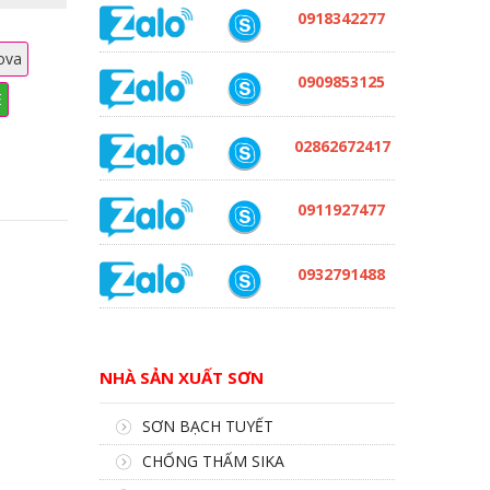
0918342277
ova
0909853125
Ẻ
02862672417
0911927477
0932791488
NHÀ SẢN XUẤT SƠN
SƠN BẠCH TUYẾT
CHỐNG THẤM SIKA