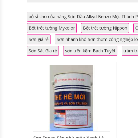
bỏ sỉ cho cửa hàng Sơn Dầu Alkyd Benzo Một Thành Ph
Bột trét tường Mykolor
Bột trét tường Nippon
C
Sơn giá rẻ
Sơn nhanh khô Sơn thơm công nghiệp lob
Sơn Sắt Gía rẻ
sơn trên kẽm Bạch Tuyết
trám tr
Sơn Epoxy Sàn phủ màu Xanh Lá