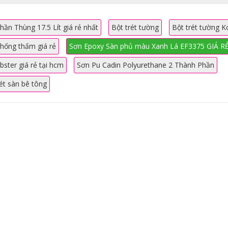
ần Thùng 17.5 Lít giá rẻ nhất
Bột trét tường
Bột trét tường K
hống thấm giá rẻ
Sơn Epoxy Sàn phủ màu Xanh Lá EF3375 GIÁ R
ster giá rẻ tại hcm
Sơn Pu Cadin Polyurethane 2 Thành Phần
ét sàn bê tông