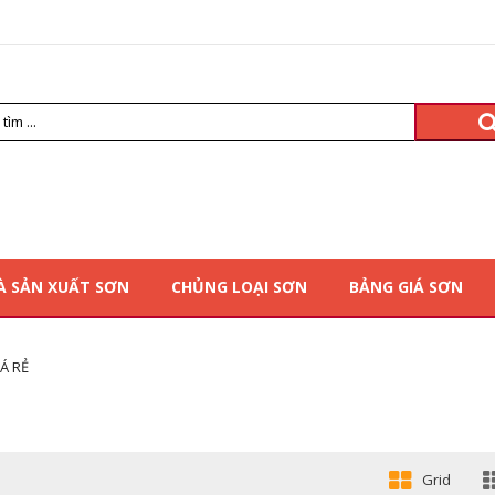
À SẢN XUẤT SƠN
CHỦNG LOẠI SƠN
BẢNG GIÁ SƠN
Á RẺ
Grid