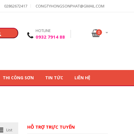
02862672417
CONGTYHONGSONPHAT@GMAIL.COM
HOTLINE
0
0932 7914 88
THI CÔNG SƠN
TIN TỨC
LIÊN HỆ
HỖ TRỢ TRỰC TUYẾN
List