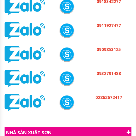
0918342277
0911927477
0909853125
0932791488
02862672417
NHÀ SẢN XUẤT SƠN