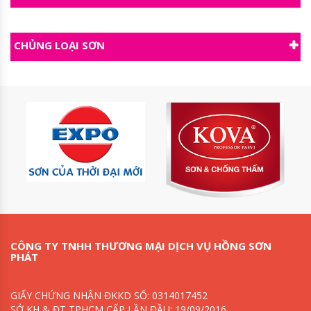
CHỦNG LOẠI SƠN
CÔNG TY TNHH THƯƠNG MẠI DỊCH VỤ HỒNG SƠN
PHÁT
GIẤY CHỨNG NHẬN ĐKKD SỐ: 0314017452
SỞ KH & ĐT TPHCM CẤP LẦN ĐẦU: 19/09/2016