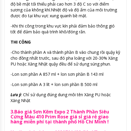
độ bề mặt tối thiểu phải cao hơn 3 độ C so với điểm
sương của không khí.Nhiệt độ và độ ẩm của môi trường
được đo tại khu vực xung quanh bề mặt.
-Khi thi công trong khu vực kín phải đảm bảo thông gió
tốt để đảm bảo quá trình khô/đóng rắn.
THI CÔNG
-Cho thành phần A và thành phần B vào chung rồi quậy kỹ
cho đồng nhất trước, sau đó pha loãng với 20-30% Xăng
PU hoặc Xăng Nhật quậy đều để sử dụng súng phun.
-Lon sơn phần A 857 ml + lon sơn phần B 143 ml
-Lon sơn phần A 3 lít + lon sơn phần B 500 ml
Lưu ý
: Chỉ sử dụng đúng dung môi tên Xăng PU hoặc
Xăng Nhật
3.Báo giá Sơn Kẽm Expo 2 Thành Phần Siêu
Cứng Màu 410 Prim Rose giá sỉ giá rẻ giao
hàng miễn phí tại thành phố Hồ Chí Minh !