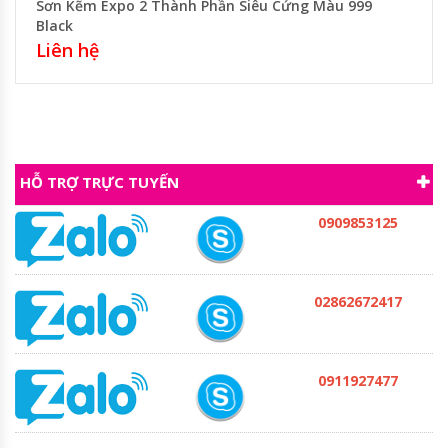
Sơn Kẽm Expo 2 Thành Phần Siêu Cứng Màu 999
Black
Liên hệ
HỖ TRỢ TRỰC TUYẾN
0909853125
02862672417
0911927477