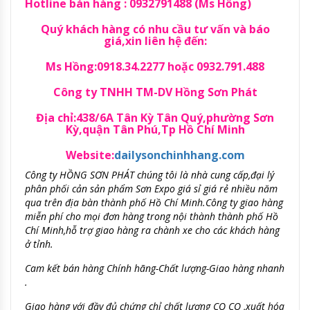
Hotline bán hàng : 0932791488 (Ms Hồng)
Quý khách hàng có nhu cầu tư vấn và báo
giá,xin liên hệ đến:
Ms Hồng:0918.34.2277 hoặc 0932.791.488
Công ty TNHH TM-DV Hồng Sơn Phát
Địa chỉ:438/6A Tân Kỳ Tân Quý,phường Sơn
Kỳ,quận Tân Phú,Tp Hồ Chí Minh
Website:
dailysonchinhhang.com
Công ty HỒNG SƠN PHÁT chúng tôi là nhà cung cấp,đại lý
phân phối cản sản phẩm Sơn Expo giá sỉ giá rẻ nhiều năm
qua trên địa bàn thành phố Hồ Chí Minh.Công ty giao hàng
miễn phí cho mọi đơn hàng trong nội thành thành phố Hồ
Chí Minh,hỗ trợ giao hàng ra chành xe cho các khách hàng
ở tỉnh.
Cam kết
bán hàng Chính hãng-Chất lượng-
Giao hàng nhanh
.
Giao hàng với đầy đủ chứng chỉ chất lượng CO CQ ,xuất hóa