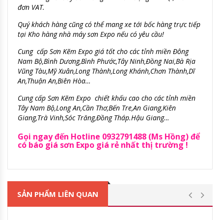
đơn VAT.
Quý khách hàng cũng có thể mang xe tới bốc hàng trực tiếp
tại Kho hàng nhà máy sơn Expo nếu có yêu cầu!
Cung cấp Sơn Kẽm Expo giá tốt cho các tỉnh miền Đông
Nam Bộ,Bình Dương,Bình Phước,Tây Ninh,Đồng Nai,Bà Rịa
Vũng Tàu
,Mỹ Xuân,Long Thành,Long Khánh,Chơn Thành,Dĩ
An,Thuận An,Biên Hòa…
Cung cấp Sơn Kẽm Expo chiết khấu cao cho các tỉnh miền
Tây Nam Bộ,Long An,Cần Thơ,Bến Tre,An Giang,Kiên
Giang,Trà Vinh,Sóc T
răng,Đồng Tháp.H
ậu Giang…
Gọi ngay đến Hotline 0932791488 (Ms Hồng) để
có báo giá sơn Expo giá rẻ nhất thị trường !
SẢN PHẨM LIÊN QUAN