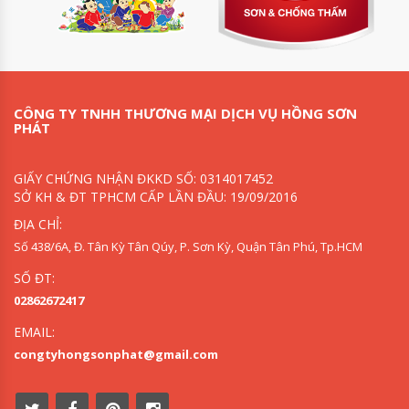
CÔNG TY TNHH THƯƠNG MẠI DỊCH VỤ HỒNG SƠN
PHÁT
GIẤY CHỨNG NHẬN ĐKKD SỐ: 0314017452
SỞ KH & ĐT TPHCM CẤP LẦN ĐẦU: 19/09/2016
ĐỊA CHỈ:
Số 438/6A, Đ. Tân Kỳ Tân Qúy, P. Sơn Kỳ, Quận Tân Phú, Tp.HCM
SỐ ĐT:
02862672417
EMAIL:
congtyhongsonphat@gmail.com