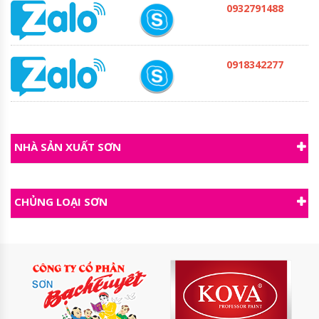
0932791488
0918342277
NHÀ SẢN XUẤT SƠN
CHỦNG LOẠI SƠN