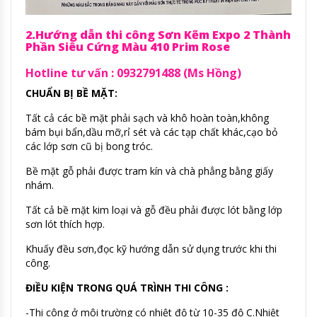
2.Hướng dẫn thi công Sơn Kẽm Expo 2 Thành
Phần Siêu Cứng Màu 410 Prim Rose
Hotline tư vấn : 0932791488 (Ms Hồng)
CHUẨN BỊ BỀ MẶT:
Tất cả các bề mặt phải sạch và khô hoàn toàn,không
bám bụi bẩn,dầu mỡ,rỉ sét và các tạp chất khác,cạo bỏ
các lớp sơn cũ bị bong tróc.
Bề mặt gỗ phải được tram kín và chà phẳng bằng giấy
nhám.
Tất cả bề mặt kim loại và gỗ đều phải được lót bằng lớp
sơn lót thích hợp.
Khuấy đều sơn,đọc kỹ hướng dẫn sử dụng trước khi thi
công.
ĐIỀU KIỆN TRONG QUÁ TRÌNH THI CÔNG :
-Thi công ở môi trường có nhiệt độ từ 10-35 độ C.Nhiệt