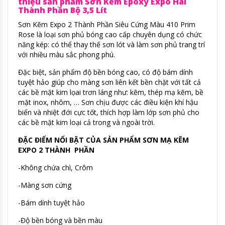
thiệu sản phẩm Sơn Kẽm Epoxy Expo Hai
Thành Phần Bộ 3,5 Lít
Sơn Kẽm Expo 2 Thành Phần Siêu Cứng Màu 410 Prim
Rose là loại sơn phủ bóng cao cấp chuyên dụng có chức
năng kép: có thể thay thế sơn lót và làm sơn phủ trang trí
với nhiều màu sắc phong phú.
Đặc biệt, sản phẩm độ bền bóng cao, có độ bám dính
tuyệt hảo giúp cho màng sơn liên kết bền chặt với tất cả
các bề mặt kim lọai trơn láng như: kẽm, thép mạ kẽm, bề
mặt inox, nhôm, … Sơn chịu được các điều kiện khí hậu
biển và nhiệt đới cực tốt, thích hợp làm lớp sơn phủ cho
các bề mặt kim loại cả trong và ngoài trời.
ĐẶC ĐIỂM NỔI BẬT CỦA SẢN PHẨM SƠN MẠ KẼM
EXPO 2 THÀNH PHẦN
-Không chứa chì, Crôm
-Màng sơn cứng
-Bám dính tuyệt hảo
-Độ bền bóng và bền màu