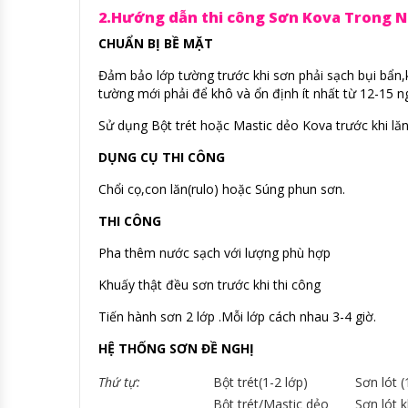
2.Hướng dẫn thi công Sơn Kova Trong N
CHUẨN BỊ BỀ MẶT
Đảm bảo lớp tường trước khi sơn phải sạch bụi bẩn,
tường mới phải để khô và ổn định ít nhất từ 12-15 n
Sử dụng Bột trét hoặc Mastic dẻo Kova trước khi lăn
DỤNG CỤ THI CÔNG
Chổi cọ,con lăn(rulo) hoặc Súng phun sơn.
THI CÔNG
Pha thêm nước sạch với lượng phù hợp
Khuấy thật đều sơn trước khi thi công
Tiến hành sơn 2 lớp .Mỗi lớp cách nhau 3-4 giờ.
HỆ THỐNG SƠN ĐỀ NGHỊ
Thứ tự:
Bột trét(1-2 lớp)
Sơn lót (
Bột trét/Mastic dẻo
Sơn lót 