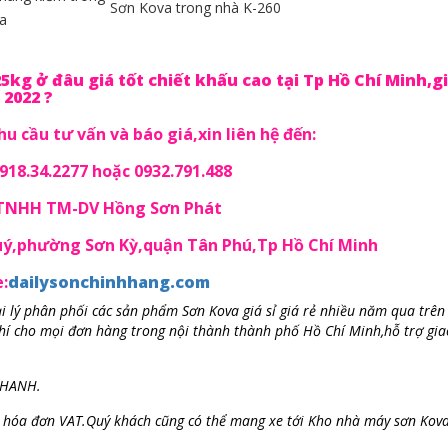
Sơn Kova trong nhà K-260
a
g ở đâu giá tốt chiết khấu cao tại Tp Hồ Chí Minh,g
 2022 ?
u cầu tư vấn và báo giá,xin liên hệ đến:
18.34.2277 hoặc 0932.791.488
 TNHH TM-DV Hồng Sơn Phát
Quý,phường Sơn Kỳ,quận Tân Phú,Tp Hồ Chí Minh
:
dailysonchinhhang.com
 lý phân phối các sản phẩm Sơn Kova giá sỉ giá rẻ nhiều năm qua trên
hí cho mọi đơn hàng trong nội thành thành phố Hồ Chí Minh,hỗ trợ gia
NHANH.
t hóa đơn VAT.Quý khách cũng có thể mang xe tới Kho nhà máy sơn Kov