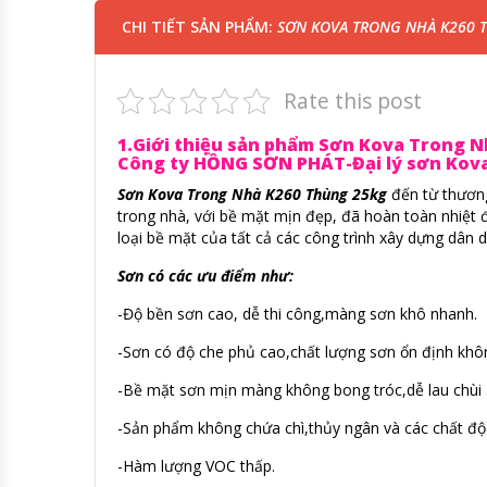
CHI TIẾT SẢN PHẨM:
SƠN KOVA TRONG NHÀ K260 
Rate this post
1.Giới thiệu sản phẩm Sơn Kova Trong Nh
Công ty HỒNG SƠN PHÁT-Đại lý sơn Kova 
Sơn Kova Trong Nhà K260 Thùng 25kg
đến từ thươn
trong nhà, với bề mặt mịn đẹp, đã hoàn toàn nhiệt 
loại bề mặt của tất cả các công trình xây dựng dân 
Sơn có các ưu điểm như:
-Độ bền sơn cao, dễ thi công,màng sơn khô nhanh.
-Sơn có độ che phủ cao,chất lượng sơn ổn định khôn
-Bề mặt sơn mịn màng không bong tróc,dễ lau chùi 
-Sản phẩm không chứa chì,thủy ngân và các chất độc
-Hàm lượng VOC thấp.