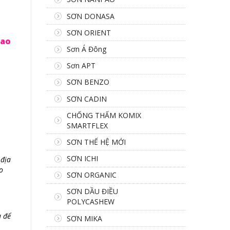
SƠN DONASA
SƠN ORIENT
iao
Sơn Á Đông
Sơn APT
SƠN BENZO
SƠN CADIN
CHỐNG THẤM KOMIX
SMARTFLEX
SƠN THẾ HỆ MỚI
SƠN ICHI
 địa
o
SƠN ORGANIC
SƠN DẦU ĐIỀU
POLYCASHEW
a để
SƠN MIKA