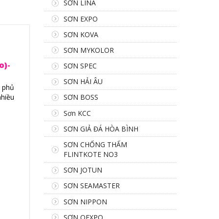
SƠN LINA
SƠN EXPO
SƠN KOVA
SƠN MYKOLOR
o)-
SƠN SPEC
SƠN HẢI ÂU
c phủ
nhiều
SƠN BOSS
Sơn KCC
SƠN GIẢ ĐÁ HÒA BÌNH
SƠN CHỐNG THẤM
FLINTKOTE NO3
SƠN JOTUN
SƠN SEAMASTER
SƠN NIPPON
SƠN OEXPO