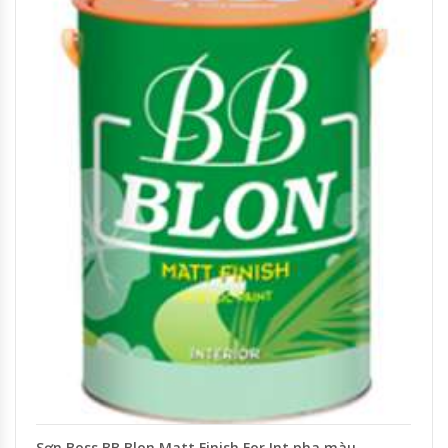
Sơn Boss BB Blon Matt Finish For Int pha màu