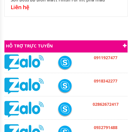
Liên hệ
HỖ TRỢ TRỰC TUYẾN
0911927477
0918342277
02862672417
0932791488