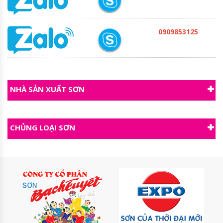
0909853125
NHÀ SẢN XUẤT SƠN
CHỦNG LOẠI SƠN