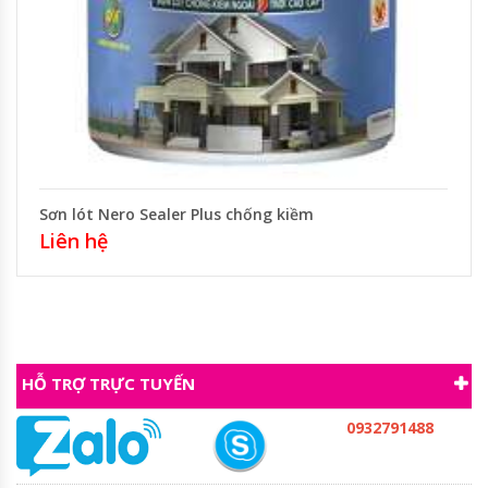
Sơn lót Nero Sealer Plus chống kiềm
Liên hệ
HỖ TRỢ TRỰC TUYẾN
0932791488