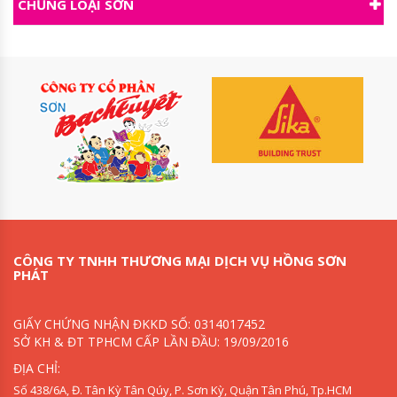
CHỦNG LOẠI SƠN
CÔNG TY TNHH THƯƠNG MẠI DỊCH VỤ HỒNG SƠN
PHÁT
GIẤY CHỨNG NHẬN ĐKKD SỐ: 0314017452
SỞ KH & ĐT TPHCM CẤP LẦN ĐẦU: 19/09/2016
ĐỊA CHỈ:
Số 438/6A, Đ. Tân Kỳ Tân Qúy, P. Sơn Kỳ, Quận Tân Phú, Tp.HCM