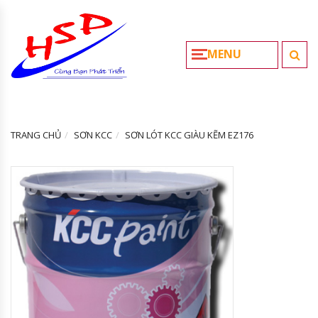
MENU
TRANG CHỦ
SƠN KCC
SƠN LÓT KCC GIÀU KẼM EZ176