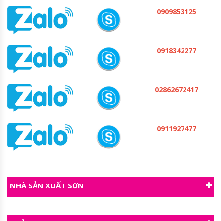
0909853125
0918342277
02862672417
0911927477
NHÀ SẢN XUẤT SƠN