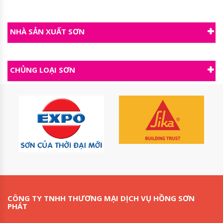
NHÀ SẢN XUẤT SƠN
CHỦNG LOẠI SƠN
CÔNG TY TNHH THƯƠNG MẠI DỊCH VỤ HỒNG SƠN
PHÁT