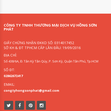
CÔNG TY TNHH THƯƠNG MẠI DỊCH VỤ HỒNG SƠN
PHÁT
GIẤY CHỨNG NHẬN ĐKKD SỐ: 0314017452
SỞ KH & ĐT TPHCM CẤP LẦN ĐẦU: 19/09/2016
ĐỊA CHỈ:
Số 438/6A, Đ. Tân Kỳ Tân Qúy, P. Sơn Kỳ, Quận Tân Phú, Tp.HCM
SỐ ĐT:
02862672417
EMAIL:
congtyhongsonphat@gmail.com