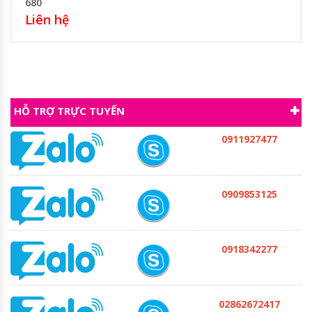
680
Liên hệ
HỖ TRỢ TRỰC TUYẾN
0911927477
0909853125
0918342277
02862672417