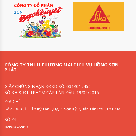
CÔNG TY TNHH THƯƠNG MẠI DỊCH VỤ HỒNG SƠN
PHÁT
GIẤY CHỨNG NHẬN ĐKKD SỐ: 0314017452
SỞ KH & ĐT TPHCM CẤP LẦN ĐẦU: 19/09/2016
ĐỊA CHỈ:
Số 438/6A, Đ. Tân Kỳ Tân Qúy, P. Sơn Kỳ, Quận Tân Phú, Tp.HCM
SỐ ĐT:
02862672417