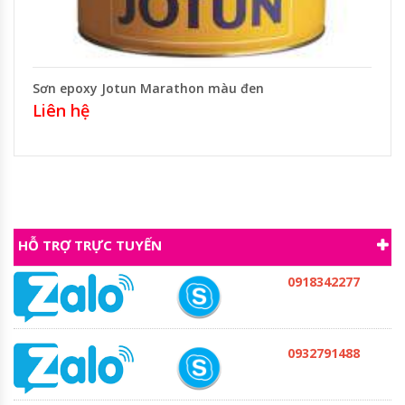
Sơn epoxy Jotun Marathon màu đen
Liên hệ
HỖ TRỢ TRỰC TUYẾN
0918342277
0932791488