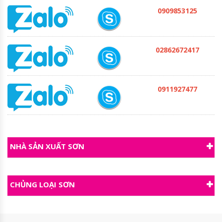
0909853125
02862672417
0911927477
NHÀ SẢN XUẤT SƠN
CHỦNG LOẠI SƠN