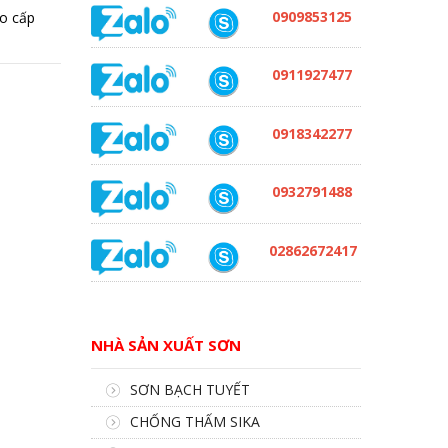
0909853125
ao cấp
0911927477
0918342277
0932791488
02862672417
NHÀ SẢN XUẤT SƠN
SƠN BẠCH TUYẾT
CHỐNG THẤM SIKA