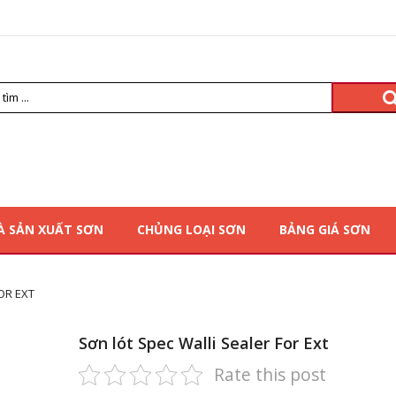
À SẢN XUẤT SƠN
CHỦNG LOẠI SƠN
BẢNG GIÁ SƠN
OR EXT
Sơn lót Spec Walli Sealer For Ext
Rate this post