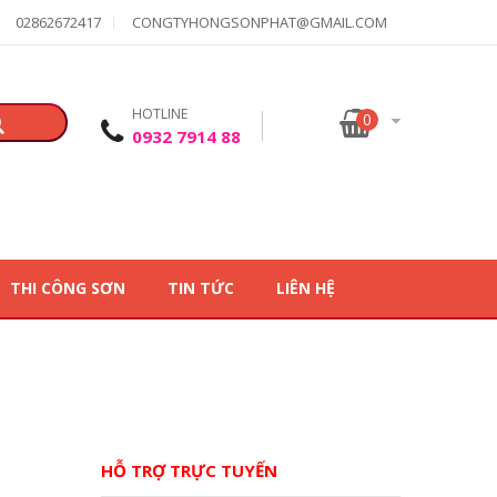
02862672417
CONGTYHONGSONPHAT@GMAIL.COM
HOTLINE
0
0932 7914 88
THI CÔNG SƠN
TIN TỨC
LIÊN HỆ
HỖ TRỢ TRỰC TUYẾN