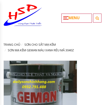
MENU
TRANG CHỦ
SƠN CHO SẮT MẠ KẼM
SƠN MẠ KẼM GEMAN MÀU XANH RÊU MÃ 3040Z