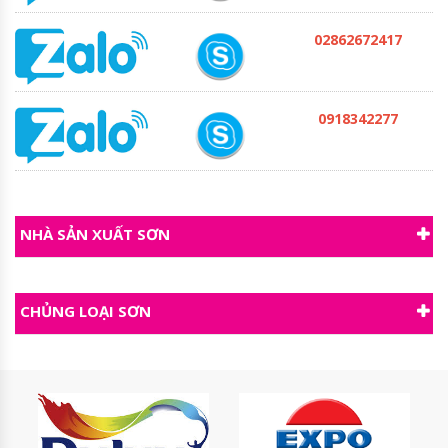
02862672417
0918342277
NHÀ SẢN XUẤT SƠN
CHỦNG LOẠI SƠN