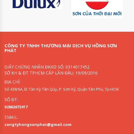
CÔNG TY TNHH THƯƠNG MẠI DỊCH VỤ HỒNG SƠN
PHÁT
GIẤY CHỨNG NHẬN ĐKKD SỐ: 0314017452
SỞ KH & ĐT TPHCM CẤP LẦN ĐẦU: 19/09/2016
ĐỊA CHỈ:
Số 438/6A, Đ. Tân Kỳ Tân Qúy, P. Sơn Kỳ, Quận Tân Phú, Tp.HCM
SỐ ĐT:
02862672417
EMAIL:
congtyhongsonphat@gmail.com