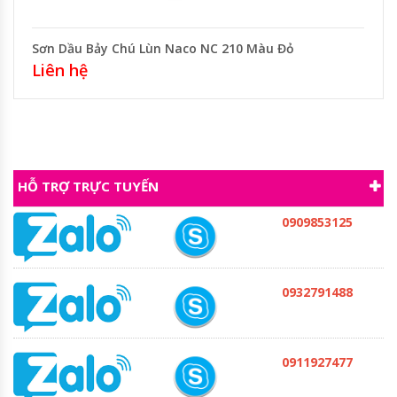
Sơn Dầu Bảy Chú Lùn Naco NC 210 Màu Đỏ
Liên hệ
HỖ TRỢ TRỰC TUYẾN
0909853125
0932791488
0911927477