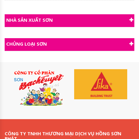
NHÀ SẢN XUẤT SƠN
CHỦNG LOẠI SƠN
CÔNG TY TNHH THƯƠNG MẠI DỊCH VỤ HỒNG SƠN
PHÁT