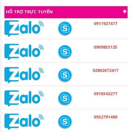
HỖ TRỢ TRỰC TUYẾN
0911927477
0909853125
02862672417
0918342277
0932791488