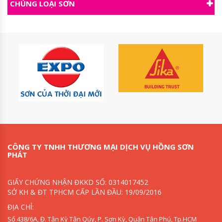
CHỦNG LOẠI SƠN
CÔNG TY TNHH THƯƠNG MẠI DỊCH VỤ HỒNG SƠN
PHÁT
GIẤY CHỨNG NHẬN ĐKKD SỐ: 0314017452
SỞ KH & ĐT TPHCM CẤP LẦN ĐẦU: 19/09/2016
ĐỊA CHỈ:
Số 438/6A, Đ. Tân Kỳ Tân Qúy, P. Sơn Kỳ, Quận Tân Phú, Tp.HCM