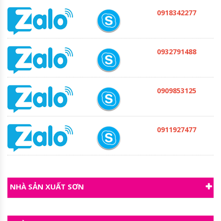
0918342277
0932791488
0909853125
0911927477
NHÀ SẢN XUẤT SƠN