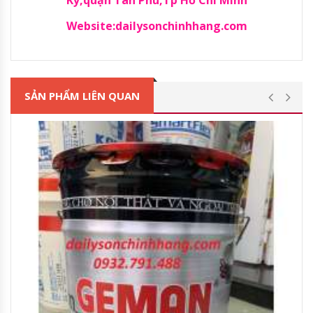
Website:dailysonchinhhang.com
SẢN PHẨM LIÊN QUAN