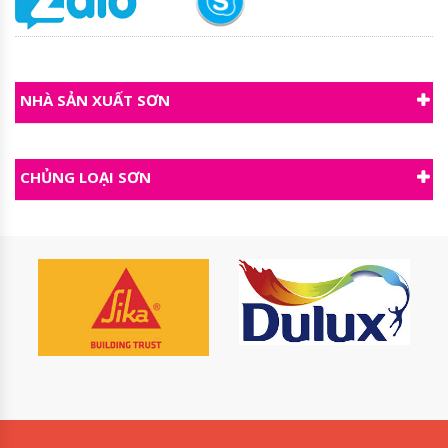
NHÀ SẢN XUẤT SƠN
CHỦNG LOẠI SƠN