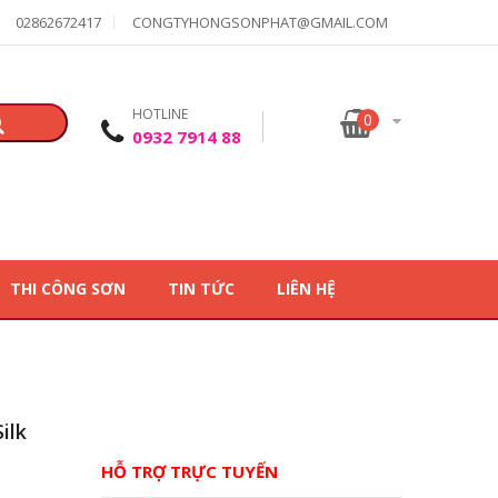
02862672417
CONGTYHONGSONPHAT@GMAIL.COM
HOTLINE
0
0932 7914 88
THI CÔNG SƠN
TIN TỨC
LIÊN HỆ
ilk
HỖ TRỢ TRỰC TUYẾN