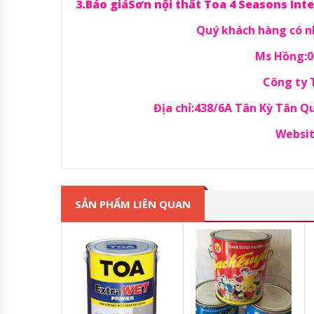
3.Báo giáSơn nội thất Toa 4 Seasons Inte
Quý khách hàng có nh
Ms Hồng:09
Công ty
Địa chỉ:438/6A Tân Kỳ Tân 
Websit
SẢN PHẨM LIÊN QUAN