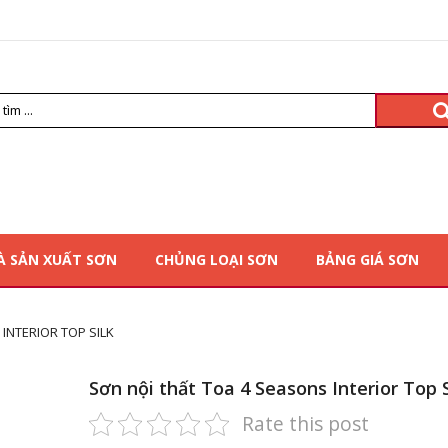
À SẢN XUẤT SƠN
CHỦNG LOẠI SƠN
BẢNG GIÁ SƠN
INTERIOR TOP SILK
Sơn nội thất Toa 4 Seasons Interior Top S
Rate this post