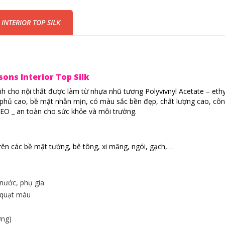
INTERIOR TOP SILK
ons Interior Top Silk
h cho nội thất được làm từ nhựa nhũ tương Polyvivnyl Acetate – ethy
ộ phủ cao, bề mặt nhẵn mịn, có màu sắc bền đẹp, chất lượng cao, cô
EO _ an toàn cho sức khỏe và môi trường.
rên các bề mặt tường, bê tông, xi măng, ngói, gạch,…
 nước, phụ gia
 quạt màu
ợng)