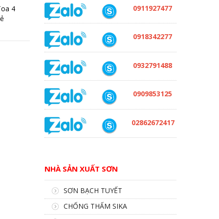
0911927477
Toa 4
rẻ
0918342277
0932791488
0909853125
02862672417
NHÀ SẢN XUẤT SƠN
SƠN BẠCH TUYẾT
CHỐNG THẤM SIKA