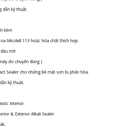
 dẫn kỹ thuật
ính kèm
a Micokill 113 hoặc hóa chất thích hợp.
, dầu mỡ
máy đo chuyên dùng )
ct Sealer cho những bề mặt sơn bị phấn hóa.
ẫn kỹ thuật.
stic Interior.
rior & Exterior Alkali Sealer
lk.