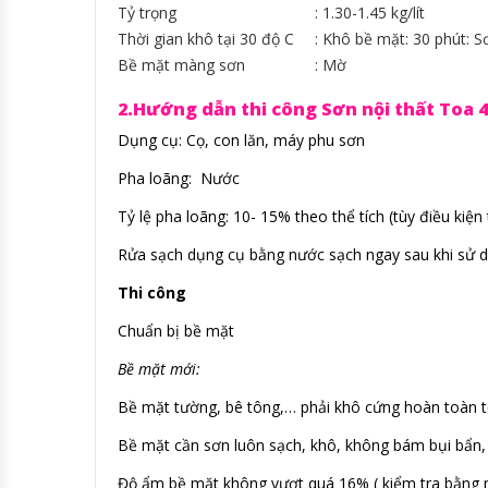
Tỷ trọng
: 1.30-1.45 kg/lít
Thời gian khô tại 30 độ C
: Khô bề mặt: 30 phút: Sơ
Bề mặt màng sơn
: Mờ
2.Hướng dẫn thi công Sơn nội thất Toa 4
Dụng cụ: Cọ, con lăn, máy phu sơn
Pha loãng: Nước
Tỷ lệ pha loãng: 10- 15% theo thể tích (tùy điều kiện 
Rửa sạch dụng cụ bằng nước sạch ngay sau khi sử 
Thi công
Chuẩn bị bề mặt
Bề mặt mới:
Bề mặt tường, bê tông,… phải khô cứng hoàn toàn tố
Bề mặt cần sơn luôn sạch, khô, không bám bụi bẩn
Độ ẩm bề mặt không vượt quá 16% ( kiểm tra bằng 