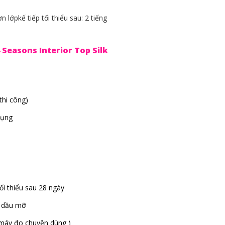
n lớpkế tiếp tối thiểu sau: 2 tiếng
 Seasons Interior Top Silk
thi công)
dụng
i thiểu sau 28 ngày
, dầu mỡ
máy đo chuyên dùng )