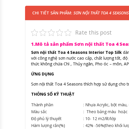
CHI TIẾT SẢN PHẨM:
SƠN NỘI THẤT TOA 4 SEASONS 
Rate this post
1.Mô tả sản phẩm Sơn nội thất Toa 4 Seas
Sơn nội thất Toa 4 Seasons Interior Top Silk
dàn
với công nghệ sơn nước cao cấp, chất lượng tốt, đ
thức không chứa Chì , Thủy ngân, Pho óc – môn, AP
ỨNG DỤNG
Sơn nội thất Toa 4 Seasons thích hợp sử dụng cho t
THÔNG SỐ KỸ THUẬT
Thành phần
: Nhựa Acrylic, bột màu,
Màu sắc
: Theo bảng màu hoặc
Độ phủ lý thuyết
: 10- 12 m2/lít/lớp
Hàm lượng rắn(%)
: 42% -56%(theo khối lư