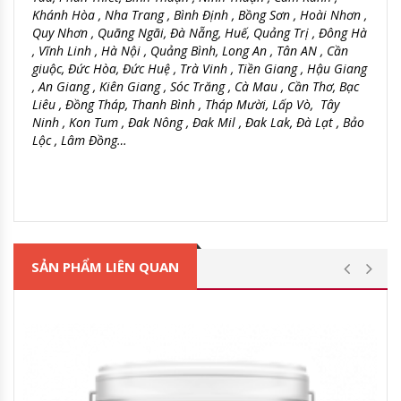
Khánh Hòa , Nha Trang , Bình Định , Bồng Sơn , Hoài Nhơn ,
Quy Nhơn , Quãng Ngãi, Đà Nẵng, Huế, Quảng Trị , Đông Hà
, Vĩnh Linh , Hà Nội , Quảng Bình, Long An , Tân AN , Cần
giuộc, Đức Hòa, Đức Huệ , Trà Vinh , Tiền Giang , Hậu Giang
, An Giang , Kiên Giang , Sóc Trăng , Cà Mau , Cần Thơ, Bạc
Liêu , Đồng Tháp, Thanh Bình , Tháp Mười, Lấp Vò, Tây
Ninh , Kon Tum , Đak Nông , Đak Mil , Đak Lak, Đà Lạt , Bảo
Lộc , Lâm Đồng…
SẢN PHẨM LIÊN QUAN