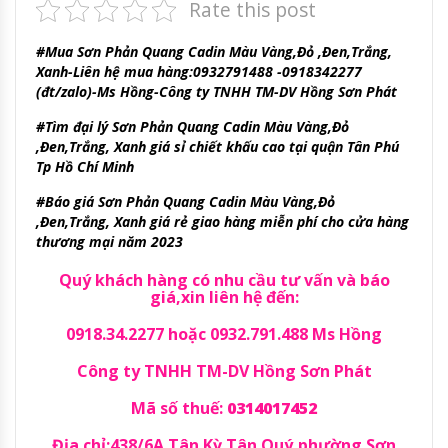
Rate this post
#Mua Sơn Phản Quang Cadin Màu Vàng,Đỏ ,Đen,Trắng,
Xanh-Liên hệ mua hàng:0932791488 -0918342277
(đt/zalo)-Ms Hồng-Công ty TNHH TM-DV Hồng Sơn Phát
#Tìm đại lý Sơn Phản Quang Cadin Màu Vàng,Đỏ
,Đen,Trắng, Xanh giá sỉ chiết khấu cao tại quận Tân Phú
Tp Hồ Chí Minh
#Báo giá Sơn Phản Quang Cadin Màu Vàng,Đỏ
,Đen,Trắng, Xanh giá rẻ giao hàng miễn phí cho cửa hàng
thương mại năm 2023
Quý khách hàng có nhu cầu tư vấn và báo
giá,xin liên hệ đến:
0918.34.2277 hoặc 0932.791.488 Ms Hồng
Công ty TNHH TM-DV Hồng Sơn Phát
Mã số thuế:
0314017452
Địa chỉ:438/6A Tân Kỳ Tân Quý,phường Sơn