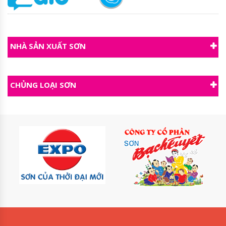
NHÀ SẢN XUẤT SƠN
CHỦNG LOẠI SƠN