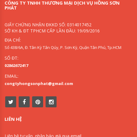
CÔNG TY TNHH THƯƠNG MẠI DỊCH VỤ HỒNG SƠN
PHÁT
GIẤY CHỨNG NHẬN ĐKKD SỐ: 0314017452
SỞ KH & ĐT TPHCM CẤP LẦN ĐẦU: 19/09/2016
ĐỊA CHỈ:
Số 438/6A, Đ. Tân Kỳ Tân Qúy, P. Sơn Kỳ, Quận Tân Phú, Tp.HCM
SỐ ĐT:
02862672417
EMAIL:
congtyhongsonphat@gmail.com
LIÊN HỆ
Liên hệ tư vấn, nhận báo giá qua email