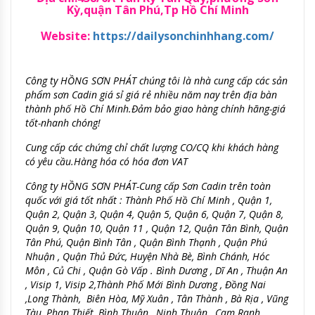
Kỳ,quận Tân Phú,Tp Hồ Chí Minh
Website:
https://dailysonchinhhang.com/
Công ty HỒNG SƠN PHÁT chúng tôi là nhà cung cấp các sản
phẩm sơn Cadin
giá sỉ giá rẻ nhiều năm nay trên địa bàn
thành phố Hồ Chí Minh.Đảm bảo giao hàng chính hãng-giá
tốt-nhanh chóng!
Cung cấp các chứng chỉ chất lượng CO/CQ khi khách hàng
có yêu cầu.Hàng hóa có hóa đơn VAT
Công ty HỒNG SƠN PHÁT-Cung cấp Sơn Cadin trên toàn
quốc với giá tốt nhất : Thành Phố Hồ Chí Minh , Quận 1,
Quận 2, Quận 3, Quận 4, Quận 5, Quận 6, Quận 7, Quận 8,
Quận 9, Quận 10, Quận 11 , Quận 12, Quận Tân Bình, Quận
Tân Phú, Quận Bình Tân , Quận Bình Thạnh , Quận Phú
Nhuận , Quận Thủ Đức, Huyện Nhà Bè, Bình Chánh, Hóc
Môn , Củ Chi , Quận Gò Vấp . Bình Dương , Dĩ An , Thuận An
, Visip 1, Visip 2,Thành Phố Mới Bình Dương , Đồng Nai
,Long Thành, Biên Hòa, Mỹ Xuân , Tân Thành , Bà Rịa , Vũng
Tàu, Phan Thiết, Bình Thuận , Ninh Thuận , Cam Ranh ,