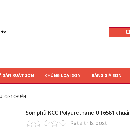
À SẢN XUẤT SƠN
CHỦNG LOẠI SƠN
BẢNG GIÁ SƠN
 UT6581 CHUẨN
Sơn phủ KCC Polyurethane UT6581 chuẩ
Rate this post