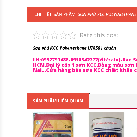
CHI TIẾT SẢN PHẨM:
SƠN PHỦ KCC POLYURETHANE
Rate this post
Sơn phủ KCC Polyurethane UT6581 chuẩn
LH:0932791488-0918342277(đt/zalo)-Bán S
HCM.Đại lý cấp 1 sơn KCC.Bảng màu sơn 
Nai…Cửa hàng bán sơn KCC chiết khấu ca
SẢN PHẨM LIÊN QUAN