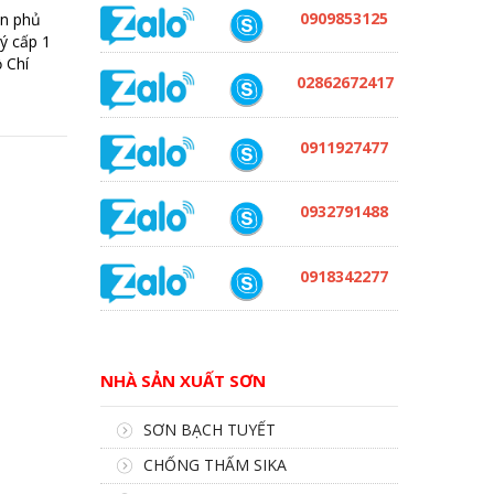
0909853125
ơn phủ
ý cấp 1
 Chí
02862672417
0911927477
0932791488
0918342277
NHÀ SẢN XUẤT SƠN
SƠN BẠCH TUYẾT
CHỐNG THẤM SIKA