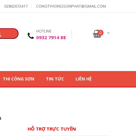
02862672417
CONGTYHONGSONPHAT@GMAIL.COM
HOTLINE
0
0932 7914 88
THI CÔNG SƠN
TIN TỨC
LIÊN HỆ
n
HỖ TRỢ TRỰC TUYẾN