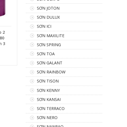
SƠN JOTON
SƠN DULUX
SƠN ICI
o 2
SƠN MAXILITE
80
n 3
SƠN SPRING
SƠN TOA
SƠN GALANT
SƠN RAINBOW
SƠN TISON
SƠN KENNY
SƠN KANSAI
SƠN TERRACO
SƠN NERO
SƠN NANPAO