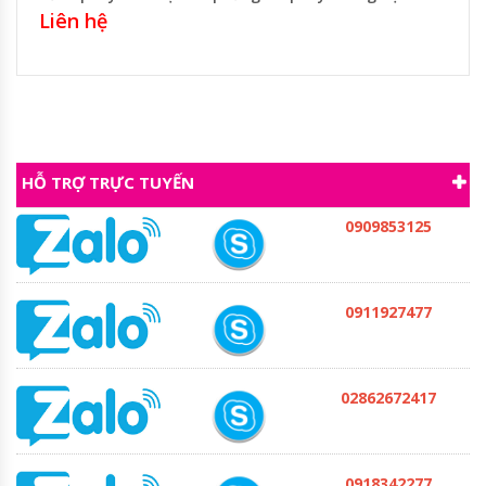
Liên hệ
HỖ TRỢ TRỰC TUYẾN
0909853125
0911927477
02862672417
0918342277