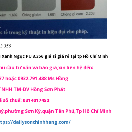
 3.356
anh Ngọc PU 3.356 giá sỉ giá rẻ tại tp Hồ Chí Minh
u cầu tư vấn và báo giá,xin liên hệ đến:
77 hoặc 0932.791.488 Ms Hồng
 TNHH TM-DV Hồng Sơn Phát
 số thuế:
0314017452
Quý,phường Sơn Kỳ,quận Tân Phú,Tp Hồ Chí Minh
tps://dailysonchinhhang.com/