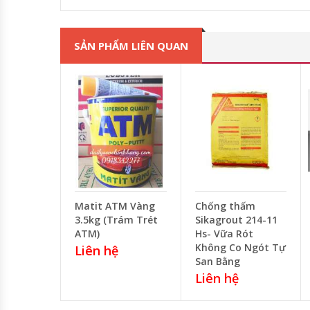
SẢN PHẨM LIÊN QUAN
Matit ATM Vàng
Chống thấm
3.5kg (Trám Trét
Sikagrout 214-11
ATM)
Hs- Vữa Rót
Không Co Ngót Tự
Liên hệ
San Bằng
Liên hệ