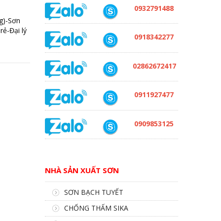
0932791488
g)-Sơn
ẻ-Đại lý
0918342277
02862672417
0911927477
0909853125
NHÀ SẢN XUẤT SƠN
SƠN BẠCH TUYẾT
CHỐNG THẤM SIKA