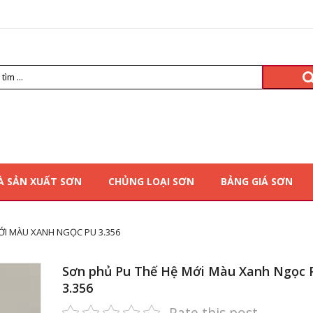
À SẢN XUẤT SƠN
CHỦNG LOẠI SƠN
BẢNG GIÁ SƠN
ỚI MÀU XANH NGỌC PU 3.356
Sơn phủ Pu Thế Hệ Mới Màu Xanh Ngọc 
3.356
Rate this post