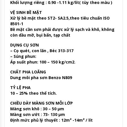
Khối lượng riêng : 0.90 -1.11 kg/lít( tùy theo màu )
VỆ SINH BỀ MẶT
Xử lý bề mặt theo ST2- SA2.5,theo tiêu chuẩn ISO
8501-1
Bề mặt cần sơn phải được xử lý sạch và khô, không
còn dầu mỡ, bụi bẩn, tạp chất
DỤNG CỤ SƠN
– Cọ quét, con lăn , Béc 313-317
– Súng phun:
Áp suất phun: 100 – 150 kg/cm2.
CHẤT PHA LOÃNG
Dung môi pha sơn Benzo N809
TỶ LỆ PHA
10 – 25% theo thể tích.
CHIỀU DÀY MÀNG SƠN MỖI LỚP
Màng sơn khô : 30 – 50 µm
Màng sơn ướt : 73- 130 µm
Định mức phủ lý thuyết : 12m² -14m² / lít