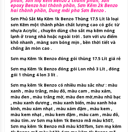
phần, Sơn mạ kẽm Benzo 2 thành phần, Sơn
epoxy Benzo hai thành phần, Sơn Kẽm 2k Benzo
hai thành phần, Dung môi pha Sơn Benzo .
Sơn Phủ Sắt Mạ Kẽm 1k Benzo Thùng 17.5 Lít là loại
sơn Kẽm một thành phần chất lượng cao có gốc từ
nhựa Acrylic , chuyên dùng cho sắt mạ kẽm nóng
lạnh ở trong nhà hoặc ngoài trời . Sơn với ưu điểm
khô nhanh , màng sơn bóng mịn , bền thời tiết và
chống ăn mòn cao .
Sơn mạ Kẽm 1k Benzo đóng gói thùng 17.5 Lít giá rẻ
Sơn mạ Kẽm 1k Benzo đóng gói Lon nhỏ 3 Lít , đóng
gói 1 thùng 4 lon 3 lít .
Sơn mạ kẽm 1k Benzo có nhiều màu sắc như : màu
xanh , màu trắng, màu đỏ, màu cam , màu xám,
màu đen , màu trắng mờ, màu đen mờ,màu nhũ bạc
, màu xanh dương , màu xanh biển, màu xanh hòa
bình, màu xám nhạt , màu xám đậm , màu kem ,
màu kem nhạt , màu kem đậm , màu cam , màu đỏ,
màu tím..vv Sơn mạ kẽm 1k Benzo mã màu k507,
Sơn mạ kẽm 1k Benzo mã màu k507bm, Sơn mạ kẽm