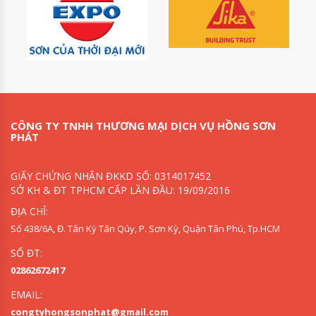
CÔNG TY TNHH THƯƠNG MẠI DỊCH VỤ HỒNG SƠN
PHÁT
GIẤY CHỨNG NHẬN ĐKKD SỐ: 0314017452
SỞ KH & ĐT TPHCM CẤP LẦN ĐẦU: 19/09/2016
ĐỊA CHỈ:
Số 438/6A, Đ. Tân Kỳ Tân Qúy, P. Sơn Kỳ, Quận Tân Phú, Tp.HCM
SỐ ĐT:
02862672417
EMAIL:
congtyhongsonphat@gmail.com