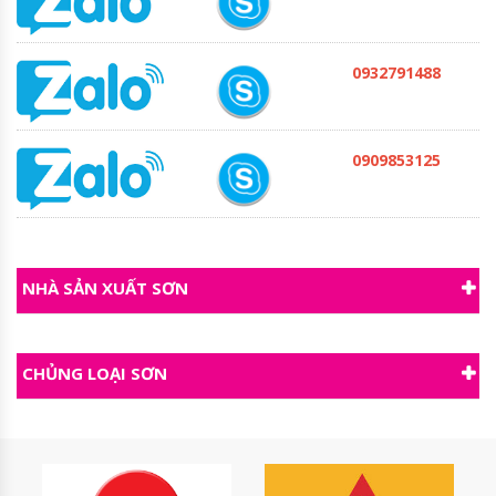
0932791488
0909853125
NHÀ SẢN XUẤT SƠN
CHỦNG LOẠI SƠN