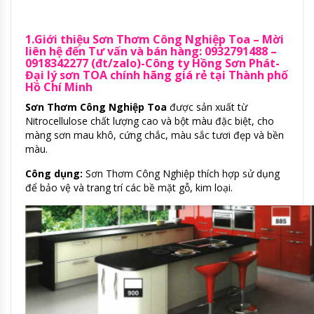
1.Giới thiệu Sơn Thơm Công Nghiệp Toa – Mời
liên hệ đến Tư vấn và bán hàng: 0932791488 –
0918342277 (đt/zalo)-Công ty Hồng Sơn Phát-
Đại lý sơn TOA chính hãng giá rẻ tại Thành phố
Hồ Chí Minh
Sơn Thơm Công Nghiệp Toa
được sản xuất từ
Nitrocellulose chất lượng cao và bột màu đặc biệt, cho
màng sơn mau khô, cứng chắc, màu sắc tươi đẹp và bền
màu.
Công dụng:
Sơn Thơm Công Nghiệp thích hợp sử dụng
để bảo vệ và trang trí các bề mặt gỗ, kim loại.