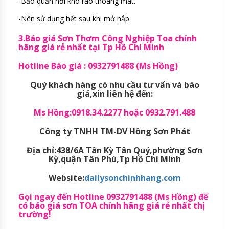
-Bảo quản nơi khô ráo thoáng mát.
-Nên sử dụng hết sau khi mở nắp.
3.Báo giá Sơn Thơm Công Nghiệp Toa chính
hãng giá rẻ nhất tại Tp Hồ Chí Minh
Hotline Báo giá : 0932791488 (Ms Hồng)
Quý khách hàng có nhu cầu tư vấn và báo
giá,xin liên hệ đến:
Ms Hồng:0918.34.2277 hoặc 0932.791.488
Công ty TNHH TM-DV Hồng Sơn Phát
Địa chỉ:438/6A Tân Kỳ Tân Quý,phường Sơn
Kỳ,quận Tân Phú,Tp Hồ Chí Minh
Website:
dailysonchinhhang.com
Gọi ngay đến Hotline 0932791488 (Ms Hồng) để
có báo giá sơn TOA chính hãng giá rẻ nhất thị
trường!