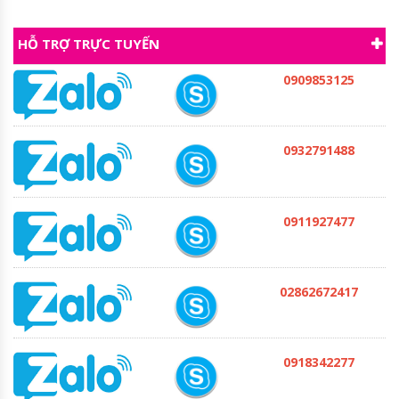
HỖ TRỢ TRỰC TUYẾN
0909853125
0932791488
0911927477
02862672417
0918342277