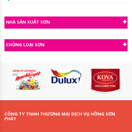
NHÀ SẢN XUẤT SƠN
CHỦNG LOẠI SƠN
CÔNG TY TNHH THƯƠNG MẠI DỊCH VỤ HỒNG SƠN
PHÁT