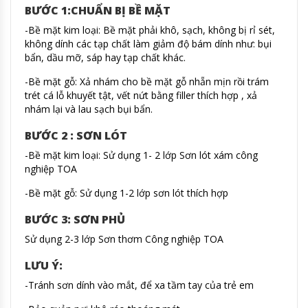
BƯỚC 1:CHUẨN BỊ BỀ MẶT
-Bề mặt kim loại: Bề mặt phải khô, sạch, không bị rỉ sét,
không dính các tạp chất làm giảm độ bám dính như: bụi
bẩn, dầu mỡ, sáp hay tạp chất khác.
-Bề mặt gỗ: Xả nhám cho bề mặt gỗ nhẵn mịn rồi trám
trét cá lỗ khuyết tật, vết nứt bằng filler thích hợp , xả
nhám lại và lau sạch bụi bẩn.
BƯỚC 2 : SƠN LÓT
-Bề mặt kim loại: Sử dụng 1- 2 lớp Sơn lót xám công
nghiệp TOA
-Bề mặt gỗ: Sử dụng 1-2 lớp sơn lót thích hợp
BƯỚC 3: SƠN PHỦ
Sử dụng 2-3 lớp Sơn thơm Công nghiệp TOA
LƯU Ý:
-Tránh sơn dính vào mắt, để xa tầm tay của trẻ em