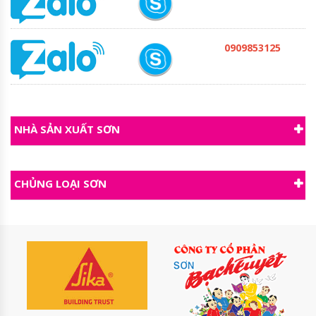
0909853125
NHÀ SẢN XUẤT SƠN
CHỦNG LOẠI SƠN