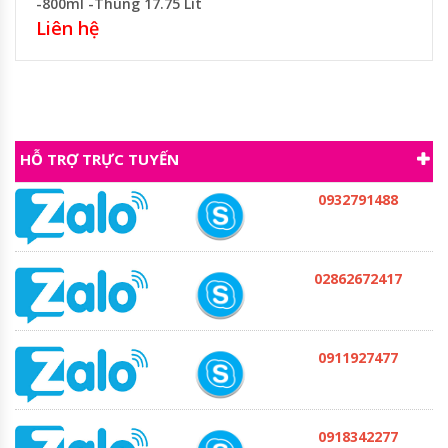
-800ml -Thùng 17.75 Lít
Liên hệ
HỖ TRỢ TRỰC TUYẾN
0932791488
02862672417
0911927477
0918342277