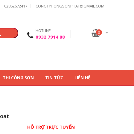
02862672417
CONGTYHONGSONPHAT@GMAIL.COM
HOTLINE
0
0932 7914 88
THI CÔNG SƠN
TIN TỨC
LIÊN HỆ
Coat
HỖ TRỢ TRỰC TUYẾN