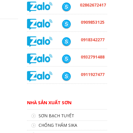
02862672417
0909853125
0918342277
0932791488
0911927477
NHÀ SẢN XUẤT SƠN
SƠN BẠCH TUYẾT
CHỐNG THẤM SIKA