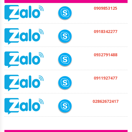
0909853125
0918342277
0932791488
0911927477
02862672417