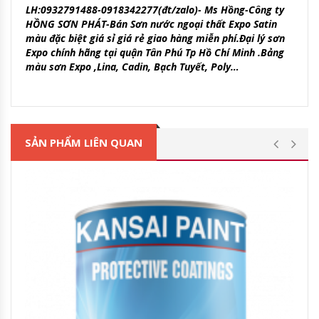
LH:0932791488-0918342277(đt/zalo)- Ms Hồng-Công ty
HỒNG SƠN PHÁT-Bán Sơn nước ngoại thất Expo Satin
màu đặc biệt giá sỉ giá rẻ giao hàng miễn phí.Đại lý sơn
Expo chính hãng tại quận Tân Phú Tp Hồ Chí Minh .Bảng
màu sơn Expo ,Lina, Cadin, Bạch Tuyết, Poly…
SẢN PHẨM LIÊN QUAN