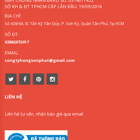
GIẤY CHỨNG NHẬN ĐKKD SỐ: 0314017452
SỞ KH & ĐT TPHCM CẤP LẦN ĐẦU: 19/09/2016
ĐỊA CHỈ:
Số 438/6A, Đ. Tân Kỳ Tân Qúy, P. Sơn Kỳ, Quận Tân Phú, Tp.HCM
SỐ ĐT:
02862672417
EMAIL:
congtyhongsonphat@gmail.com
LIÊN HỆ
Liên hệ tư vấn, nhận báo giá qua email