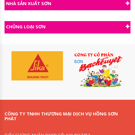
NHÀ SẢN XUẤT SƠN
CHỦNG LOẠI SƠN
CÔNG TY TNHH THƯƠNG MẠI DỊCH VỤ HỒNG SƠN
PHÁT