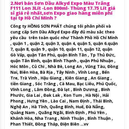
2.Nơi bán Sơn Dầu Alkyd Expo Màu Trắng
F111 Lon 3Lít -Lon 800ml- Thùng 17.75 Lít giá
sỉ giá rẻ nhất,sơn Expo giao hàng miễn phí
tại tp Hồ Chí Minh ?
Công ty HỒNG SƠN PHÁT chúng tôi phân phối và
cung cấp Sơn Dầu Alkyd Expo đầy đủ màu sắc theo
yêu cầu trên toàn quốc như Thành Phồ Hồ Chí Minh
, quận 1 , quận 2, quận 3, quận 4, quận 5, quận 6.quận
7, quận 8, quận 9 , quận 10, quận 11, quận 12, quận
Gò Vấp, quận Tân Phú, quận Bình Tân , Tp Thủ Đức,
quận Tân Bình, quận Bình Thạnh , quận Phú Nhuận ,
Hóc Môn , Củ Chi , Nhà Bè, Long An , Vũng Tàu, Đồng
Nai, Biên Hòa, Bà Rịa , Tây Ninh , Vĩnh Long , Bến
Tre, Trà Vinh , Hậu Giang , Kiên Giang , An Giang ,
tiền Giang , Sóc Trăng , Cà Mau, Bạc Liêu, Phú Quốc,
Vĩnh Long , Lâm Đồng, Đà lạt , Bình Dương , Bình
Phước, Gia Lai , Đak Lak , Kon Tum , Hà Nội , Hải
Phong , Hưng Yên , Lào Cai , Nam Định , Thái Bình,
Nghệ An , Hà Tĩnh, Quãng Bình, Huế, Đà Nẵng,
Quảng Nam , Quãng Ngãi, Bình Định , Phú Yên ,
Khánh Hòa, Nha Trang , Ninh Thuận , Bình Thuận ,
Phan Thiết, Đồng Tháp, Điện Biên …vv