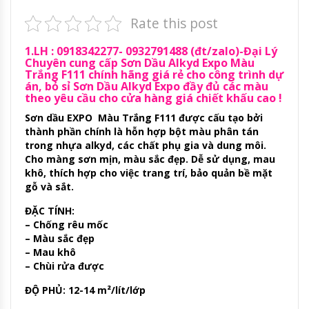
Rate this post
1.LH : 0918342277- 0932791488 (đt/zalo)-Đại Lý
Chuyên cung cấp Sơn Dầu Alkyd Expo Màu
Trắng F111 chính hãng giá rẻ cho công trình dự
án, bỏ sỉ Sơn Dầu Alkyd Expo đầy đủ các màu
theo yêu cầu cho cửa hàng giá chiết khấu cao !
Sơn dầu EXPO Màu Trắng F111 được cấu tạo bởi
thành phần chính là hỗn hợp bột màu phân tán
trong nhựa alkyd, các chất phụ gia và dung môi.
Cho màng sơn mịn, màu sắc đẹp. Dễ sử dụng, mau
khô, thích hợp cho việc trang trí, bảo quản bề mặt
gỗ và sắt.
ĐẶC TÍNH:
– Chống rêu mốc
– Màu sắc đẹp
– Mau khô
– Chùi rửa được
ĐỘ PHỦ: 12-14 m²/lít/lớp