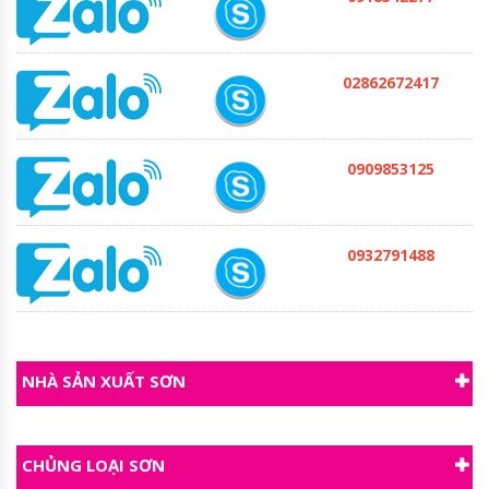
02862672417
0909853125
0932791488
NHÀ SẢN XUẤT SƠN
CHỦNG LOẠI SƠN