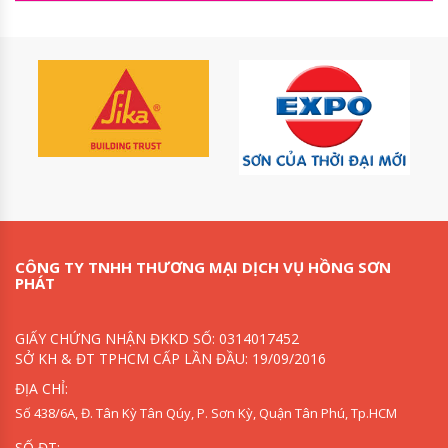
CÔNG TY TNHH THƯƠNG MẠI DỊCH VỤ HỒNG SƠN
PHÁT
GIẤY CHỨNG NHẬN ĐKKD SỐ: 0314017452
SỞ KH & ĐT TPHCM CẤP LẦN ĐẦU: 19/09/2016
ĐỊA CHỈ:
Số 438/6A, Đ. Tân Kỳ Tân Qúy, P. Sơn Kỳ, Quận Tân Phú, Tp.HCM
SỐ ĐT: