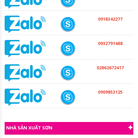
0918342277
0932791488
02862672417
0909853125
NHÀ SẢN XUẤT SƠN