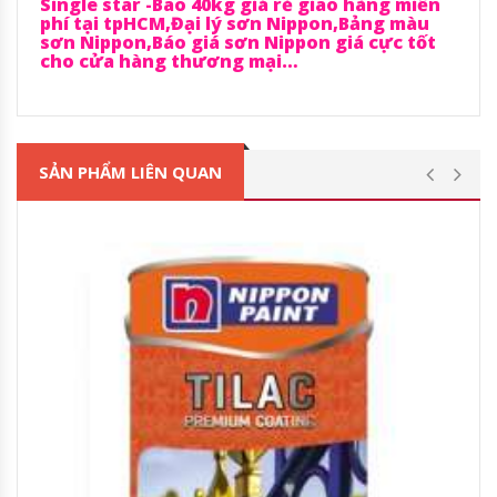
Single star -Bao 40kg giá rẻ giao hàng miễn
phí tại tpHCM,Đại lý sơn Nippon,Bảng màu
sơn Nippon,Báo giá sơn Nippon giá cực tốt
cho cửa hàng thương mại…
SẢN PHẨM LIÊN QUAN