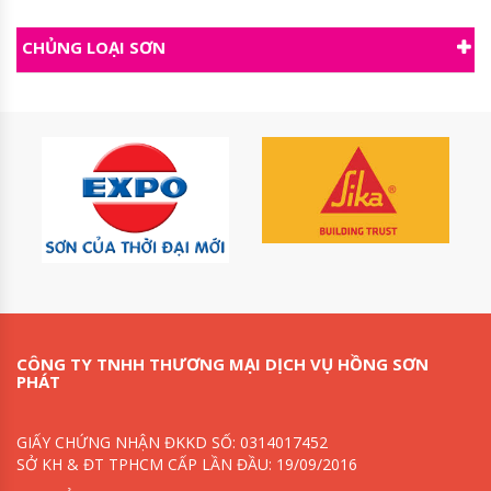
CHỦNG LOẠI SƠN
CÔNG TY TNHH THƯƠNG MẠI DỊCH VỤ HỒNG SƠN
PHÁT
GIẤY CHỨNG NHẬN ĐKKD SỐ: 0314017452
SỞ KH & ĐT TPHCM CẤP LẦN ĐẦU: 19/09/2016