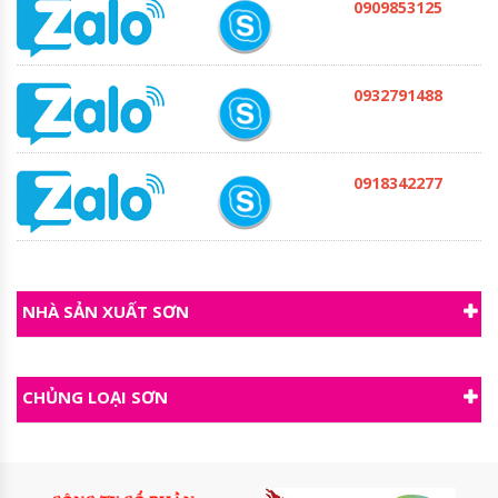
0909853125
0932791488
0918342277
NHÀ SẢN XUẤT SƠN
CHỦNG LOẠI SƠN