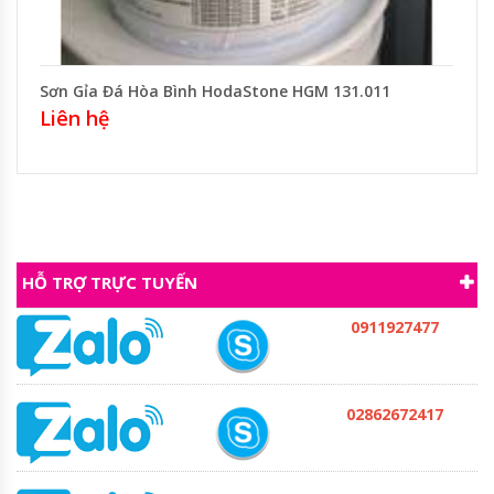
Sơn Gỉa Đá Hòa Bình HodaStone HGM 131.011
Liên hệ
HỖ TRỢ TRỰC TUYẾN
0911927477
02862672417