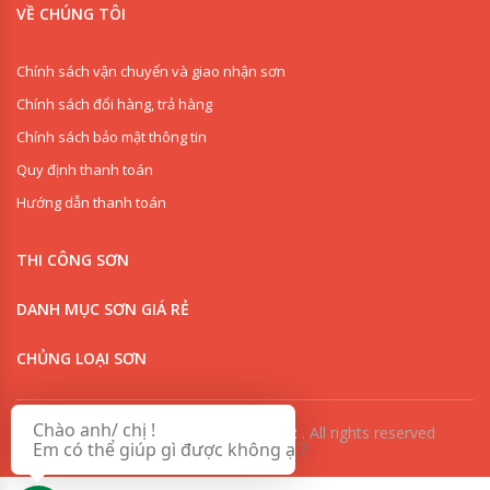
VỀ CHÚNG TÔI
Chính sách vận chuyển và giao nhận sơn
Chính sách đổi hàng, trả hàng
Chính sách bảo mật thông tin
Quy định thanh toán
Hướng dẫn thanh toán
THI CÔNG SƠN
0909853125
DANH MỤC SƠN GIÁ RẺ
0918342277
CHỦNG LOẠI SƠN
Chào anh/ chị !
© Copyright 2018
Hồng Sơn Phát
.
All rights reserved
Em có thể giúp gì được không ạ ?