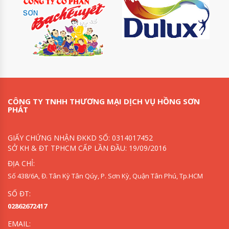
CÔNG TY TNHH THƯƠNG MẠI DỊCH VỤ HỒNG SƠN
PHÁT
GIẤY CHỨNG NHẬN ĐKKD SỐ: 0314017452
SỞ KH & ĐT TPHCM CẤP LẦN ĐẦU: 19/09/2016
ĐỊA CHỈ:
Số 438/6A, Đ. Tân Kỳ Tân Qúy, P. Sơn Kỳ, Quận Tân Phú, Tp.HCM
SỐ ĐT:
02862672417
EMAIL: