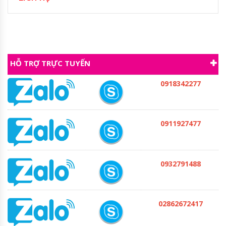
HỖ TRỢ TRỰC TUYẾN
0918342277
0911927477
0932791488
02862672417