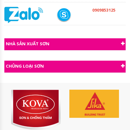
0909853125
NHÀ SẢN XUẤT SƠN
CHỦNG LOẠI SƠN