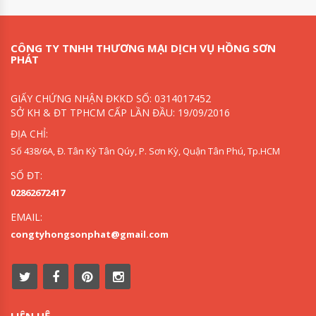
CÔNG TY TNHH THƯƠNG MẠI DỊCH VỤ HỒNG SƠN
PHÁT
GIẤY CHỨNG NHẬN ĐKKD SỐ: 0314017452
SỞ KH & ĐT TPHCM CẤP LẦN ĐẦU: 19/09/2016
ĐỊA CHỈ:
Số 438/6A, Đ. Tân Kỳ Tân Qúy, P. Sơn Kỳ, Quận Tân Phú, Tp.HCM
SỐ ĐT:
02862672417
EMAIL:
congtyhongsonphat@gmail.com
LIÊN HỆ