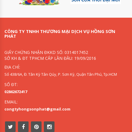
CÔNG TY TNHH THƯƠNG MẠI DỊCH VỤ HỒNG SƠN
PHÁT
GIẤY CHỨNG NHẬN ĐKKD SỐ: 0314017452
SỞ KH & ĐT TPHCM CẤP LẦN ĐẦU: 19/09/2016
ĐỊA CHỈ:
Số 438/6A, Đ. Tân Kỳ Tân Qúy, P. Sơn Kỳ, Quận Tân Phú, Tp.HCM
SỐ ĐT:
02862672417
EMAIL:
congtyhongsonphat@gmail.com