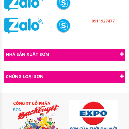
0911927477
NHÀ SẢN XUẤT SƠN
CHỦNG LOẠI SƠN