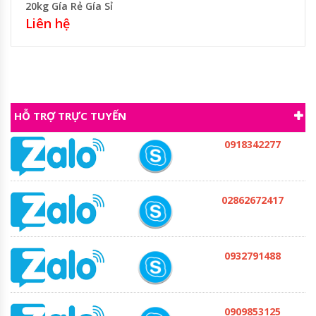
20kg Gía Rẻ Gía Sỉ
Liên hệ
HỖ TRỢ TRỰC TUYẾN
0918342277
02862672417
0932791488
0909853125