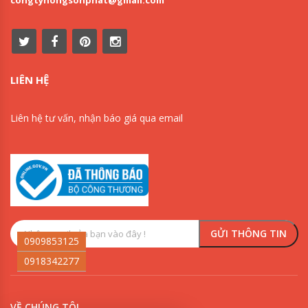
congtyhongsonphat@gmail.com
LIÊN HỆ
Liên hệ tư vấn, nhận báo giá qua email
0909853125
0918342277
VỀ CHÚNG TÔI