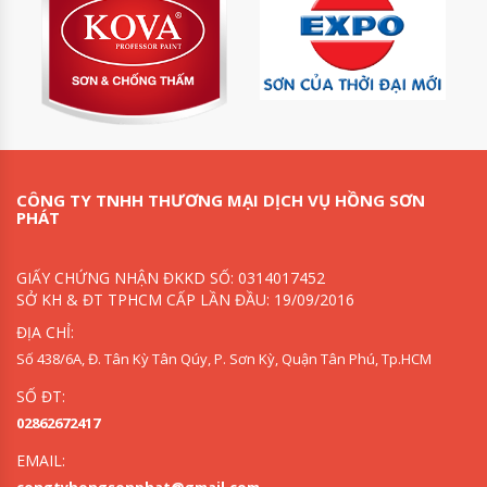
CÔNG TY TNHH THƯƠNG MẠI DỊCH VỤ HỒNG SƠN
PHÁT
GIẤY CHỨNG NHẬN ĐKKD SỐ: 0314017452
SỞ KH & ĐT TPHCM CẤP LẦN ĐẦU: 19/09/2016
ĐỊA CHỈ:
Số 438/6A, Đ. Tân Kỳ Tân Qúy, P. Sơn Kỳ, Quận Tân Phú, Tp.HCM
SỐ ĐT:
02862672417
EMAIL: