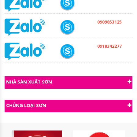
0909853125
0918342277
NHÀ SẢN XUẤT SƠN
CHỦNG LOẠI SƠN