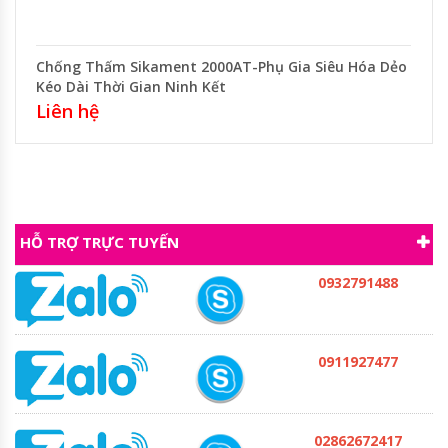
Chống Thấm Sikament 2000AT-Phụ Gia Siêu Hóa Dẻo
Kéo Dài Thời Gian Ninh Kết
Liên hệ
HỖ TRỢ TRỰC TUYẾN
0932791488
0911927477
02862672417