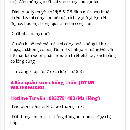
mặt.Cần thông gió tốt khi sơn trong khu vực kín.
-Định mức lý thuyết(m2/l):5,5-7,5(định mức phụ thuộc
chiều dày thi công sơn,bề mặt rỗ hay ghồ ghề,nhiệt
độ,hay hao hụt trong quá trình thi công sơn.
-Chất pha loãng:nước
-Chuẩn bị bề mặt:bề mặt thi công phải không bị hư
hại,sạch,không có bụi,dầu mỡ và nhựa xi măng.Đối với
bề mặt bẩn và bị phấn hóa,cần thiết phải tẩy sạch bằng
cọ lông cứng
-Thi công 2 lớp,lớp 2 cách lớp 1 từ 6-8h
4.Bảo quản sơn chống thấm JOTUN
WATERGUARD
Hotline Tư vấn : 0932791488 (Ms Hồng)
-Bảo quan sơn nơi khô ráo thoáng mát
-Đặt thùng sơn ở vị trí thẳng đứng an toàn và đậy chặt
nắp.