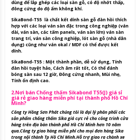
dùng để lắp ghép các loại sàn gỗ, có độ nhớt thấp,
đông cứng do độ ẩm không khí.
SikaBond-T55 là chất kết dính sàn gỗ đàn hồi thích
hợp với các loại ván sàn đặc trong công nghiệp (ván
dài, ván sàn, các tấm panels, ván sàn lớn) ván sàn
trang trí, ván sàn công nghiệp, lót sàn gỗ (nhà dân
dụng) cũng như ván okal / MDF có thể được kết
dính.
SikaBond-T55 : Một thành phần, dễ sử dụng, Tính
đàn hồi tuyệt hảo, Cách âm rất tốt, Có thể đánh
bóng sàn sau 12 giờ, Đông cứng nhanh, Mùi nhẹ,
Tính ổn định cao.
2.Nơi bán Chống thấm Sikabond T55(J) giá sỉ
giá rẻ giao hàng miễn phí tại thành phố Hồ Chí
Minh?
Công ty Hồng Sơn Phát chúng tôi là đại lý phân phối các
sản phẩm chống thấm Sika giá cực rẻ cho công trình cửa
hàng trên địa bàn thành phố Hồ Chí Minh hơn 10 năm
qua.Công ty giao hàng miễn phí cho mọi đơn hàng Sika
trong nội thành Tp Hồ Chí Minh.Hỗ trợ giao ra chành xe