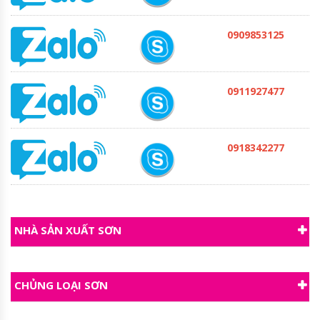
0909853125
0911927477
0918342277
NHÀ SẢN XUẤT SƠN
CHỦNG LOẠI SƠN