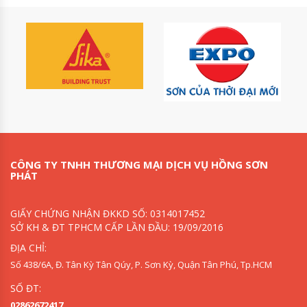
CÔNG TY TNHH THƯƠNG MẠI DỊCH VỤ HỒNG SƠN
PHÁT
GIẤY CHỨNG NHẬN ĐKKD SỐ: 0314017452
SỞ KH & ĐT TPHCM CẤP LẦN ĐẦU: 19/09/2016
ĐỊA CHỈ:
Số 438/6A, Đ. Tân Kỳ Tân Qúy, P. Sơn Kỳ, Quận Tân Phú, Tp.HCM
SỐ ĐT:
02862672417