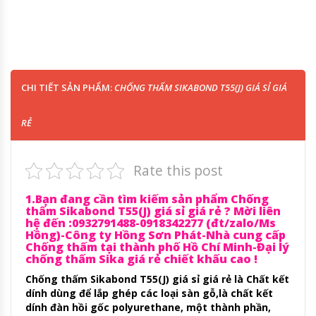
CHI TIẾT SẢN PHẨM:
CHỐNG THẤM SIKABOND T55(J) GIÁ SỈ GIÁ
RẺ
Rate this post
1.Bạn đang cần tìm kiếm sản phẩm Chống
thấm Sikabond T55(J) giá sỉ giá rẻ ? Mời liên
hệ đến :0932791488-0918342277 (đt/zalo/Ms
Hồng)-Công ty Hồng Sơn Phát-Nhà cung cấp
Chống thấm tại thành phố Hồ Chí Minh-Đại lý
chống thấm Sika giá rẻ chiết khấu cao !
Chống thấm Sikabond T55(J) giá sỉ giá rẻ là Chất kết
dính dùng để lắp ghép các loại sàn gỗ,là chất kết
dính đàn hồi gốc polyurethane, một thành phần,