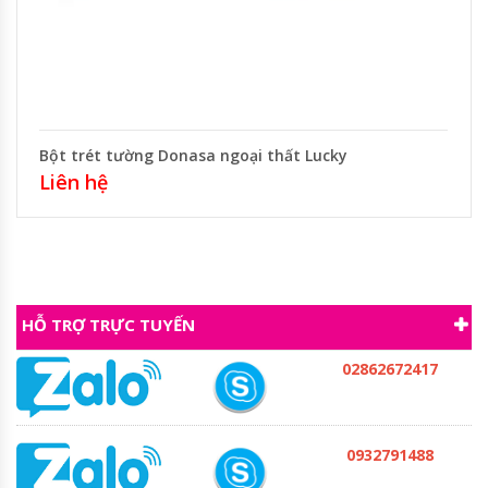
Bột trét tường Donasa ngoại thất Lucky
Liên hệ
HỖ TRỢ TRỰC TUYẾN
02862672417
0932791488