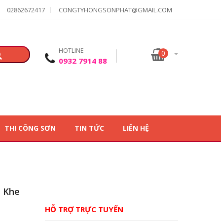
02862672417
CONGTYHONGSONPHAT@GMAIL.COM
HOTLINE
0
0932 7914 88
THI CÔNG SƠN
TIN TỨC
LIÊN HỆ
m Khe
HỖ TRỢ TRỰC TUYẾN