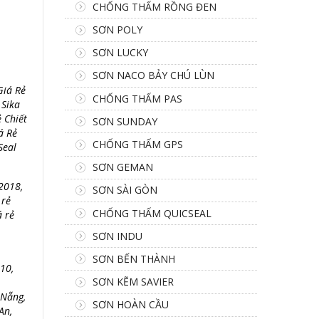
CHỐNG THẤM RỒNG ĐEN
SƠN POLY
SƠN LUCKY
SƠN NACO BẢY CHÚ LÙN
Giá Rẻ
CHỐNG THẤM PAS
 Sika
 Chiết
SƠN SUNDAY
á Rẻ
CHỐNG THẤM GPS
Seal
SƠN GEMAN
 2018,
SƠN SÀI GÒN
 rẻ
CHỐNG THẤM QUICSEAL
á rẻ
SƠN INDU
SƠN BẾN THÀNH
10,
SƠN KẼM SAVIER
 Nẵng,
SƠN HOÀN CẦU
An,