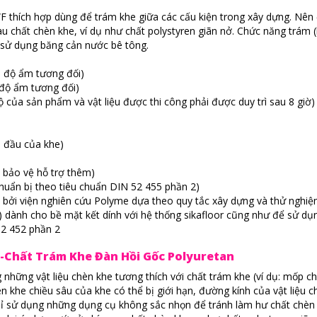
WF thích hợp dùng để trám khe giữa các cấu kiện trong xây dựng. Nê
au chất chèn khe, ví dụ như chất polystyren giãn nở. Chức năng trám 
 sử dụng băng cản nước bê tông.
 độ ẩm tương đối)
độ ẩm tương đối)
của sản phẩm và vật liệu được thi công phải được duy trì sau 8 giờ)
n đầu của khe)
p bảo vệ hỗ trợ thêm)
huẩn bị theo tiêu chuẩn DIN 52 455 phần 2)
bởi viện nghiên cứu Polyme dựa theo quy tắc xây dựng và thử nghi
) dành cho bề mặt kết dính với hệ thống sikafloor cũng như để sử dụ
52 452 phần 2
f-Chất Trám Khe Đàn Hồi Gốc Polyuretan
 những vật liệu chèn khe tương thích với chất trám khe (ví dụ: mốp c
èn khe chiều sâu của khe có thể bị giới hạn, đường kính của vật liệu c
hỉ sử dụng những dụng cụ không sắc nhọn để tránh làm hư chất chèn 