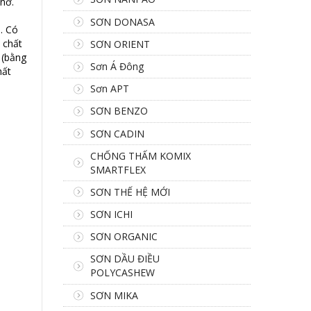
nở.
SƠN DONASA
. Có
 chất
SƠN ORIENT
 (bằng
Sơn Á Đông
hất
Sơn APT
SƠN BENZO
SƠN CADIN
CHỐNG THẤM KOMIX
SMARTFLEX
SƠN THẾ HỆ MỚI
SƠN ICHI
SƠN ORGANIC
SƠN DẦU ĐIỀU
POLYCASHEW
SƠN MIKA