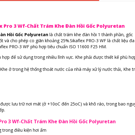
x Pro 3 Wf-Chất Trám Khe Đàn Hồi Gốc Polyuretan
àn Hồi Gốc Polyuretan
là chất trám khe đàn hồi 1 thành phần, gốc
ốt và cho phép co giãn khoảng 25%.Sikaflex PRO-3 WF là chất liệu đ
ikaflex PRO-3 WF phù hợp tiêu chuẩn ISO 11600 F25 HM.
h hợp để sử dụng trong nhiều lĩnh vực. Khe phải được thiết kế phù hợ
 Khe ở trong hệ thống thoát nước của nhà máy xử lý nước thải, Khe t
 được lưu trữ nơi mát (ở +10oC đến 25oC) và khô ráo, trong bao ngu
ếp.
 Pro 3 Wf-Chất Trám Khe Đàn Hồi Gốc Polyuretan
 trong điều kiện hơi ẩm