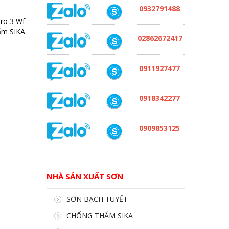
0932791488
ro 3 Wf-
hấm SIKA
02862672417
0911927477
0918342277
0909853125
NHÀ SẢN XUẤT SƠN
SƠN BẠCH TUYẾT
CHỐNG THẤM SIKA