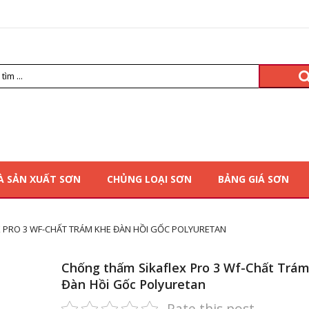
À SẢN XUẤT SƠN
CHỦNG LOẠI SƠN
BẢNG GIÁ SƠN
 PRO 3 WF-CHẤT TRÁM KHE ĐÀN HỒI GỐC POLYURETAN
Chống thấm Sikaflex Pro 3 Wf-Chất Trá
Đàn Hồi Gốc Polyuretan
Rate this post