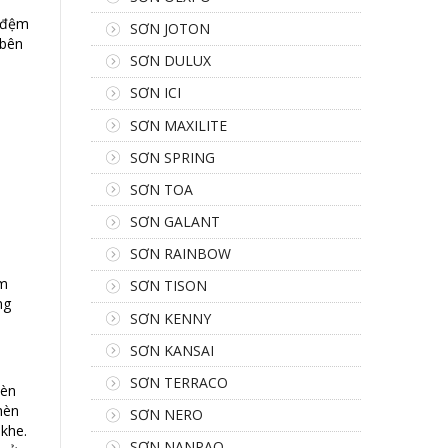
n đệm
SƠN JOTON
(bên
SƠN DULUX
SƠN ICI
SƠN MAXILITE
SƠN SPRING
SƠN TOA
SƠN GALANT
SƠN RAINBOW
ệm
SƠN TISON
ng
SƠN KENNY
SƠN KANSAI
SƠN TERRACO
hèn
hèn
SƠN NERO
khe.
SƠN NANPAO