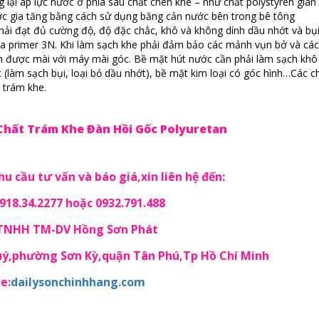
lại áp lực nước ở phía sau chất chèn khe – như chất polystyren giãn 
ợc gia tăng bằng cách sử dụng băng cản nước bên trong bê tông
phải đạt đủ cường độ, độ đặc chắc, khô và không dính dầu nhớt và bụi
ika primer 3N. Khi làm sạch khe phải đảm bảo các mảnh vụn bở và các
ên được mài với máy mài góc. Bề mặt hút nước cần phải làm sạch khô
t (làm sạch bụi, loại bỏ dầu nhớt), bề mặt kim loại có góc hình…Các c
t trám khe.
-Chất Trám Khe Đàn Hồi Gốc Polyuretan
u cầu tư vấn và báo giá,xin liên hệ đến:
18.34.2277 hoặc 0932.791.488
 TNHH TM-DV Hồng Sơn Phát
Quý,phường Sơn Kỳ,quận Tân Phú,Tp Hồ Chí Minh
e:
dailysonchinhhang.com