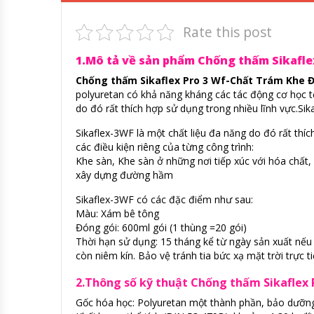
Rate this post
1.Mô tả về sản phẩm Chống thấm Sikafle
Chống thấm Sikaflex Pro 3 Wf-Chất Trám Khe Đ
polyuretan có khả năng kháng các tác động cơ học t
do đó rất thích hợp sử dụng trong nhiều lĩnh vực.S
Sikaflex-3WF là một chất liệu đa năng do đó rất thíc
các điều kiện riêng của từng công trình:
Khe sàn, Khe sàn ở những nơi tiếp xúc với hóa chất,
xây dựng đường hầm
Sikaflex-3WF có các đặc điểm như sau:
Màu: Xám bê tông
Đóng gói: 600ml gói (1 thùng =20 gói)
Thời hạn sử dụng: 15 tháng kể từ ngày sản xuất nếu
còn niêm kín. Bảo vệ tránh tia bức xạ mặt trời trực ti
2.Thông số kỹ thuật Chống thấm Sikaflex
Gốc hóa học: Polyuretan một thành phần, bảo dưỡng