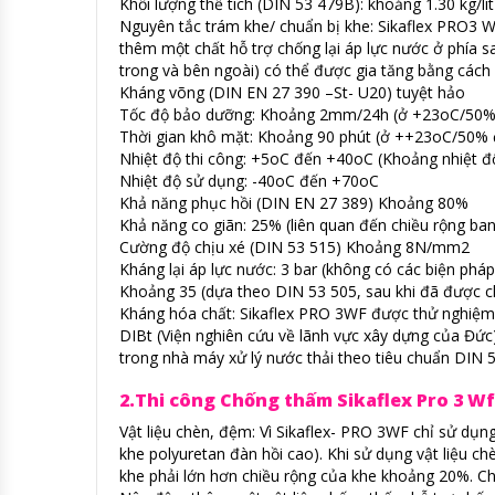
Khối lượng thể tích (DIN 53 479B): khoảng 1.30 kg/lít
Nguyên tắc trám khe/ chuẩn bị khe: Sikaflex PRO3 
thêm một chất hỗ trợ chống lại áp lực nước ở phía s
trong và bên ngoài) có thể được gia tăng bằng cách
Kháng võng (DIN EN 27 390 –St- U20) tuyệt hảo
Tốc độ bảo dưỡng: Khoảng 2mm/24h (ở +23oC/50%
Thời gian khô mặt: Khoảng 90 phút (ở ++23oC/50% 
Nhiệt độ thi công: +5oC đến +40oC (Khoảng nhiệt độ 
Nhiệt độ sử dụng: -40oC đến +70oC
Khả năng phục hồi (DIN EN 27 389) Khoảng 80%
Khả năng co giãn: 25% (liên quan đến chiều rộng ba
Cường độ chịu xé (DIN 53 515) Khoảng 8N/mm2
Kháng lại áp lực nước: 3 bar (không có các biện phá
Khoảng 35 (dựa theo DIN 53 505, sau khi đã được c
Kháng hóa chất: Sikaflex PRO 3WF được thử nghiệm 
DIBt (Viện nghiên cứu về lãnh vực xây dựng của Đức
trong nhà máy xử lý nước thải theo tiêu chuẩn DIN 
2.Thi công Chống thấm Sikaflex Pro 3 W
Vật liệu chèn, đệm: Vì Sikaflex- PRO 3WF chỉ sử dụng
khe polyuretan đàn hồi cao). Khi sử dụng vật liệu ch
khe phải lớn hơn chiều rộng của khe khoảng 20%. C