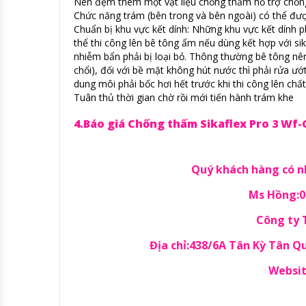
Nên đệm thêm một vật liệu chống thấm hỗ trợ chống 
Chức năng trám (bên trong và bên ngoài) có thể đư
Chuẩn bị khu vực kết dính: Những khu vực kết dính 
thể thi công lên bê tông ẩm nếu dùng kết hợp với s
nhiễm bẩn phải bị loại bỏ. Thông thường bê tông n
chổi), đối với bề mặt không hút nước thì phải rửa ướ
dung môi phải bốc hơi hết trước khi thi công lên chấ
Tuân thủ thời gian chờ rồi mới tiến hành trám khe
4.Báo giá Chống thấm Sikaflex Pro 3 Wf
Quý khách hàng có nh
Ms Hồng:09
Công ty
Địa chỉ:438/6A Tân Kỳ Tân 
Websit