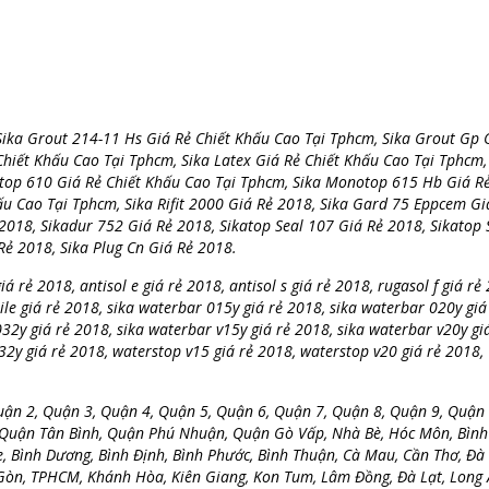
Sika Grout 214-11 Hs Giá Rẻ Chiết Khấu Cao Tại Tphcm, Sika Grout Gp 
hiết Khấu Cao Tại Tphcm, Sika Latex Giá Rẻ Chiết Khấu Cao Tại Tphcm,
top 610 Giá Rẻ Chiết Khấu Cao Tại Tphcm, Sika Monotop 615 Hb Giá Rẻ
u Cao Tại Tphcm, Sika Rifit 2000 Giá Rẻ 2018, Sika Gard 75 Eppcem Gi
2018, Sikadur 752 Giá Rẻ 2018, Sikatop Seal 107 Giá Rẻ 2018, Sikatop 
Rẻ 2018, Sika Plug Cn Giá Rẻ 2018.
á rẻ 2018, antisol e giá rẻ 2018, antisol s giá rẻ 2018, rugasol f giá rẻ
tile giá rẻ 2018, sika waterbar 015y giá rẻ 2018, sika waterbar 020y giá
32y giá rẻ 2018, sika waterbar v15y giá rẻ 2018, sika waterbar v20y gi
32y giá rẻ 2018, waterstop v15 giá rẻ 2018, waterstop v20 giá rẻ 2018,
uận 2, Quận 3, Quận 4, Quận 5, Quận 6, Quận 7, Quận 8, Quận 9, Quận 
 Quận Tân Bình, Quận Phú Nhuận, Quận Gò Vấp, Nhà Bè, Hóc Môn, Bình
e, Bình Dương, Bình Định, Bình Phước, Bình Thuận, Cà Mau, Cần Thơ, Đà
 Gòn, TPHCM, Khánh Hòa, Kiên Giang, Kon Tum, Lâm Đồng, Đà Lạt, Long 