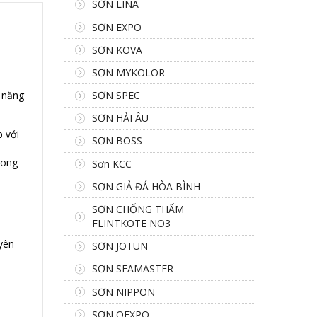
SƠN LINA
SƠN EXPO
SƠN KOVA
SƠN MYKOLOR
a năng
SƠN SPEC
SƠN HẢI ÂU
p với
SƠN BOSS
rong
Sơn KCC
SƠN GIẢ ĐÁ HÒA BÌNH
SƠN CHỐNG THẤM
FLINTKOTE NO3
yên
SƠN JOTUN
SƠN SEAMASTER
SƠN NIPPON
SƠN OEXPO