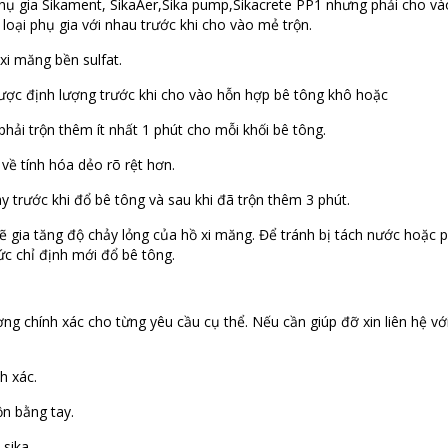
phụ gia Sikament, SikaAer,Sika pump,Sikacrete PP1 nhưng phải cho v
loại phụ gia với nhau trước khi cho vào mẻ trộn.
 xi măng bền sulfat.
ợc định lượng trước khi cho vào hỗn hợp bê tông khô hoặc
hải trộn thêm ít nhất 1 phút cho mỗi khối bê tông.
 về tính hóa dẻo rõ rệt hơn.
y trước khi đổ bê tông và sau khi đã trộn thêm 3 phút.
ẽ gia tăng độ chảy lỏng của hồ xi măng. Để tránh bị tách nước hoặc 
c chỉ định mới đổ bê tông.
ng chính xác cho từng yêu cầu cụ thể. Nếu cần giúp đỡ xin liên hệ vớ
h xác.
n bằng tay.
sika.