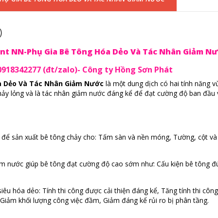
)
ent NN-Phụ Gia Bê Tông Hóa Dẻo Và Tác Nhân Giảm N
0918342277 (đt/zalo)- Công ty Hồng Sơn Phát
a Dẻo Và Tác Nhân Giảm Nước
là một dung dịch có hai tính năng v
hảy lỏng và là tác nhân giảm nước đáng kể để đạt cường độ ban đầu 
.
để sản xuất bê tông chảy cho: Tấm sàn và nền móng, Tường, cột và
 nước giúp bê tông đạt cường độ cao sớm như: Cấu kiện bê tông đ
êu hóa dẻo: Tính thi công được cải thiện đáng kể, Tăng tính thi công
 Giảm khối lượng công việc đầm, Giảm đáng kể rủi ro bị phân tầng.