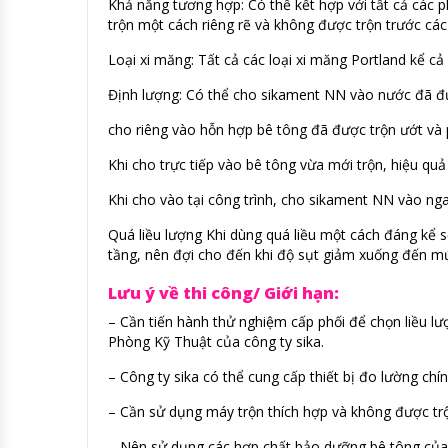
Khả năng tương hợp: Có thể kết hợp với tất cả các 
trộn một cách riêng rẽ và không được trộn trước các 
Loại xi măng: Tất cả các loại xi măng Portland kể cả
Định lượng: Có thể cho sikament NN vào nước đã đư
cho riêng vào hỗn hợp bê tông đã được trộn ướt và p
Khi cho trực tiếp vào bê tông vừa mới trộn, hiệu quả
Khi cho vào tại công trình, cho sikament NN vào nga
Quá liều lượng Khi dùng quá liều một cách đáng kể s
tầng, nên đợi cho đến khi độ sụt giảm xuống đến mứ
Lưu ý về thi công/ Giới hạn:
– Cần tiến hành thử nghiệm cấp phối để chọn liều lượ
Phòng Kỹ Thuật của công ty sika.
– Công ty sika có thể cung cấp thiết bị đo lường chín
– Cần sử dụng máy trộn thích hợp và không được trộ
– Nên sử dụng các hợp chất bảo dưỡng bê tông của 