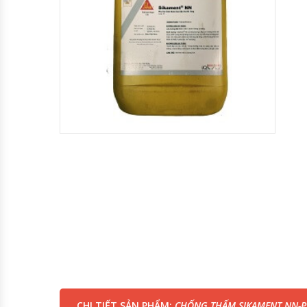
CHI TIẾT SẢN PHẨM:
CHỐNG THẤM SIKAMENT NN-P