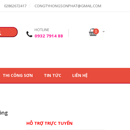
02862672417
CONGTYHONGSONPHAT@GMAIL.COM
HOTLINE
0
0932 7914 88
THI CÔNG SƠN
TIN TỨC
LIÊN HỆ
ông
HỖ TRỢ TRỰC TUYẾN