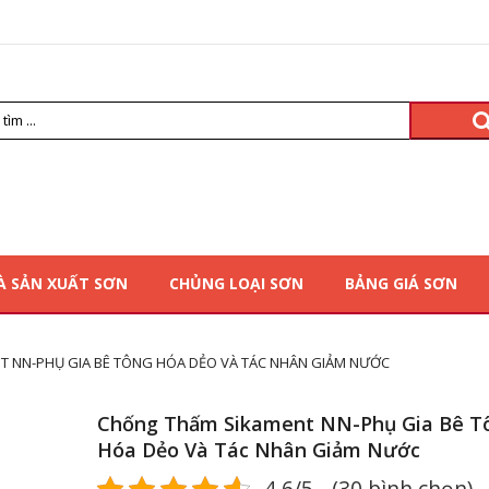
À SẢN XUẤT SƠN
CHỦNG LOẠI SƠN
BẢNG GIÁ SƠN
 NN-PHỤ GIA BÊ TÔNG HÓA DẺO VÀ TÁC NHÂN GIẢM NƯỚC
Chống Thấm Sikament NN-Phụ Gia Bê T
Hóa Dẻo Và Tác Nhân Giảm Nước
4.6/5 - (30 bình chọn)