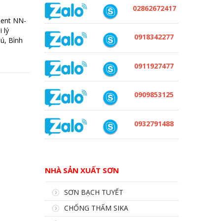
02862672417
ment NN-
 lý
0918342277
ú, Bình
0911927477
0909853125
0932791488
NHÀ SẢN XUẤT SƠN
SƠN BẠCH TUYẾT
CHỐNG THẤM SIKA