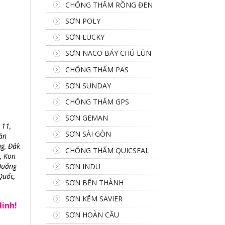
CHỐNG THẤM RỒNG ĐEN
SƠN POLY
SƠN LUCKY
SƠN NACO BẢY CHÚ LÙN
CHỐNG THẤM PAS
SƠN SUNDAY
CHỐNG THẤM GPS
SƠN GEMAN
 11,
SƠN SÀI GÒN
ần
ng, Đắk
CHỐNG THẤM QUICSEAL
, Kon
Quảng
SƠN INDU
Quốc,
SƠN BẾN THÀNH
SƠN KẼM SAVIER
Minh!
SƠN HOÀN CẦU