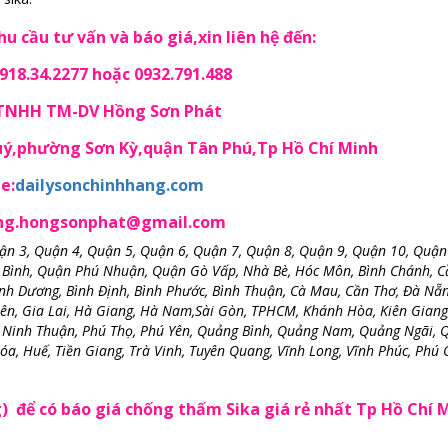
u cầu tư vấn và báo giá,xin liên hệ đến:
18.34.2277 hoặc 0932.791.488
 TNHH TM-DV Hồng Sơn Phát
Quý,phường Sơn Kỳ,quận Tân Phú,Tp Hồ Chí Minh
e:
dailysonchinhhang.com
ong.hongsonphat@gmail.com
uận 3, Quận 4, Quận 5, Quận 6, Quận 7, Quận 8, Quận 9, Quận 10, Quận
 Bình, Quận Phú Nhuận, Quận Gò Vấp, Nhà Bè, Hóc Môn, Bình Chánh, C
Bình Dương, Bình Định, Bình Phước, Bình Thuận, Cà Mau, Cần Thơ, Đà Nẵ
iên, Gia Lai, Hà Giang, Hà Nam,Sài Gòn, TPHCM, Khánh Hòa, Kiên Giang
 Ninh Thuận, Phú Thọ, Phú Yên, Quảng Bình, Quảng Nam, Quảng Ngãi, 
Hóa, Huế, Tiền Giang, Trà Vinh, Tuyên Quang, Vĩnh Long, Vĩnh Phúc, Phú 
) để có báo giá chống thấm Sika giá rẻ nhất Tp Hồ Chí 