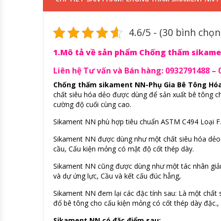
4.6/5 - (30 bình chọn
1.Mô tả về sản phẩm Chống thấm sikam
Liên hệ Tư vấn và Bán hàng: 0932791488 – 
Chống thấm sikament NN-Phụ Gia Bê Tông Hó
chất siêu hóa dẻo được dùng để sản xuất bê tông c
cường độ cuối cùng cao.
Sikament NN phù hợp tiêu chuẩn ASTM C494 Loại F
Sikament NN được dùng như một chất siêu hóa dẻo 
cầu, Cấu kiện mỏng có mật độ cốt thép dày.
Sikament NN cũng được dùng như một tác nhân giảm
và dự ứng lực, Cầu và kết cấu đúc hẫng,
Sikament NN đem lại các đặc tính sau: Là một chất si
đổ bê tông cho cấu kiện mỏng có cốt thép dày đặc.,
Sikament NN có đặc điểm sau: