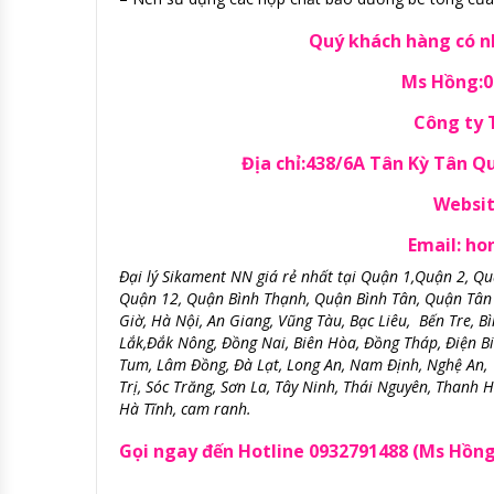
Quý khách hàng có nh
Ms Hồng:09
Công ty
Địa chỉ:438/6A Tân Kỳ Tân 
Websit
Email: h
Đại lý Sikament NN giá rẻ nhất tại Quận 1,Quận 2, Q
Quận 12, Quận Bình Thạnh, Quận Bình Tân, Quận Tân
Giờ, Hà Nội, An Giang, Vũng Tàu, Bạc Liêu, Bến Tre, 
Lắk,Đắk Nông, Đồng Nai, Biên Hòa, Đồng Tháp, Điện B
Tum, Lâm Đồng, Đà Lạt, Long An, Nam Định, Nghệ An,
Trị, Sóc Trăng, Sơn La, Tây Ninh, Thái Nguyên, Thanh 
Hà Tĩnh, cam ranh.
Gọi ngay đến Hotline 0932791488 (Ms Hồng