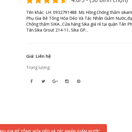
Tên khác: LH: 0932791488 .Ms Hồng.Chống thấm sika
Phụ Gia Bê Tông Hóa Dẻo Và Tác Nhân Giảm Nước,đại
Chống thấm SIKA...Cửa hàng Sika giá rẻ tại quận Tân Ph
Tân.Sika Grout 214-11, Sika GP...
Giá: Liên hệ
Trọng lượng:
HỤ GIA BÊ TÔNG HÓA DẺO VÀ TÁC NHÂN GIẢM NƯỚC