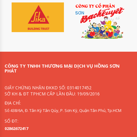
CÔNG TY TNHH THƯƠNG MẠI DỊCH VỤ HỒNG SƠN
PHÁT
GIẤY CHỨNG NHẬN ĐKKD SỐ: 0314017452
SỞ KH & ĐT TPHCM CẤP LẦN ĐẦU: 19/09/2016
ĐỊA CHỈ:
Số 438/6A, Đ. Tân Kỳ Tân Qúy, P. Sơn Kỳ, Quận Tân Phú, Tp.HCM
SỐ ĐT:
02862672417