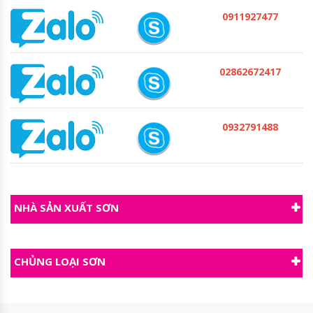
0911927477
02862672417
0932791488
NHÀ SẢN XUẤT SƠN
CHỦNG LOẠI SƠN