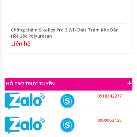
Chống thấm Sikaflex Pro 3 Wf-Chất Trám Khe Đàn
Hồi Gốc Polyuretan
Liên hệ
HỖ TRỢ TRỰC TUYẾN
0918342277
0909853125