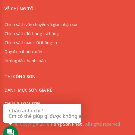
VỀ CHÚNG TÔI
Chính sách vận chuyển và giao nhận sơn
Chính sách đổi hàng, trả hàng
Chính sách bảo mật thông tin
Quy định thanh toán
Hướng dẫn thanh toán
0909853125
THI CÔNG SƠN
0918342277
DANH MỤC SƠN GIÁ RẺ
CHỦNG LOẠI SƠN
Chào anh/ chị !
Em có thể giúp gì được không ạ ?
© Copyright 2018
Hồng Sơn Phát
.
All rights reserved