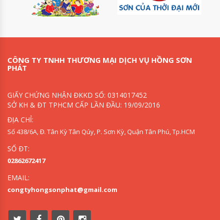
CÔNG TY TNHH THƯƠNG MẠI DỊCH VỤ HỒNG SƠN
PHÁT
GIẤY CHỨNG NHẬN ĐKKD SỐ: 0314017452
SỞ KH & ĐT TPHCM CẤP LẦN ĐẦU: 19/09/2016
ĐỊA CHỈ:
Số 438/6A, Đ. Tân Kỳ Tân Qúy, P. Sơn Kỳ, Quận Tân Phú, Tp.HCM
SỐ ĐT:
02862672417
EMAIL:
congtyhongsonphat@gmail.com