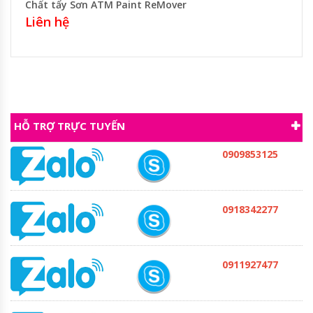
Chất tẩy Sơn ATM Paint ReMover
Liên hệ
HỖ TRỢ TRỰC TUYẾN
0909853125
0918342277
0911927477