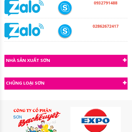
0932791488
02862672417
NHÀ SẢN XUẤT SƠN
CHỦNG LOẠI SƠN