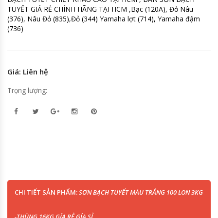
TUYẾT GIÁ RẺ CHÍNH HÃNG TẠI HCM ,Bạc (120A), Đỏ Nâu
(376), Nâu Đỏ (835),Đỏ (344) Yamaha lợt (714), Yamaha đậm
(736)
Giá: Liên hệ
Trọng lượng:
CHI TIẾT SẢN PHẨM:
SƠN BẠCH TUYẾT MÀU TRẮNG 100 LON 3KG
-THÙNG 16KG GÍA RẺ GÍA SỈ