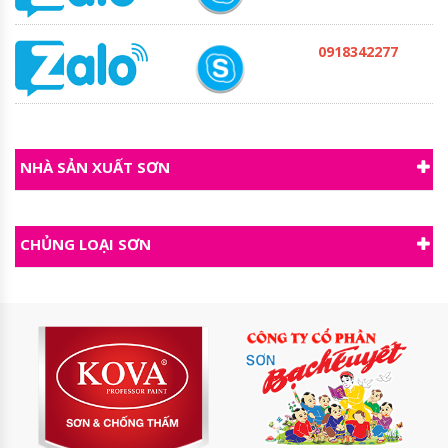
0918342277
NHÀ SẢN XUẤT SƠN
CHỦNG LOẠI SƠN