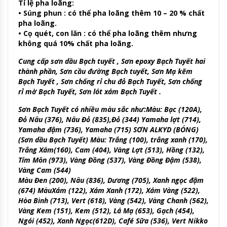
Tỉ lệ pha loãng:
• Súng phun : có thể pha loãng thêm 10 – 20 % chất
pha loãng.
• Cọ quét, con lăn : có thể pha loãng thêm nhưng
không quá 10% chất pha loãng.
Cung cấp sơn dầu Bạch tuyết , Sơn epoxy Bạch Tuyết hai
thành phần, Sơn cầu đường Bạch tuyết, Sơn Mạ kẽm
Bạch Tuyết , Sơn chống rỉ chu đỏ Bạch Tuyết, Sơn chống
rỉ mờ Bạch Tuyết, Sơn lót xám Bạch Tuyết .
Sơn Bạch Tuyết có nhiều màu sắc như:Màu: Bạc (120A),
Đỏ Nâu (376), Nâu Đỏ (835),Đỏ (344) Yamaha lợt (714),
Yamaha đậm (736), Yamaha (715) SƠN ALKYD (BÓNG)
(Sơn dầu Bạch Tuyết) Màu: Trắng (100), trắng xanh (170),
Trắng Xám(160), Cam (404), Vàng Lợt (513), Hồng (132),
Tím Môn (973), Vàng Đồng (537), Vàng Đồng Đậm (538),
Vàng Cam (544)
Màu Đen (200), Nâu (836), Dương (705), Xanh ngọc đậm
(674) MàuXám (122), Xám Xanh (172), Xám Vàng (522),
Hòa Bình (713), Vert (618), Vàng (542), Vàng Chanh (562),
Vàng Kem (151), Kem (512), Lá Mạ (653), Gạch (454),
Ngói (452), Xanh Ngọc(612D), Café Sữa (536), Vert Nikko