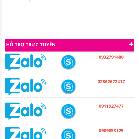
HỖ TRỢ TRỰC TUYẾN
0932791488
02862672417
0911927477
0909853125