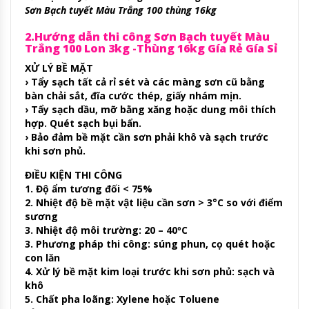
Sơn Bạch tuyết Màu Trắng 100 thùng 16kg
2.Hướng dẫn thi công Sơn Bạch tuyết Màu
Trắng 100 Lon 3kg -Thùng 16kg Gía Rẻ Gía Sỉ
XỬ LÝ BỀ MẶT
› Tẩy sạch tất cả rỉ sét và các màng sơn cũ bằng
bàn chải sắt, đĩa cước thép, giấy nhám mịn.
› Tẩy sạch dầu, mỡ bằng xăng hoặc dung môi thích
hợp. Quét sạch bụi bẩn.
› Bảo đảm bề mặt cần sơn phải khô và sạch trước
khi sơn phủ.
ĐIỀU KIỆN THI CÔNG
1. Độ ẩm tương đối < 75%
2. Nhiệt độ bề mặt vật liệu cần sơn > 3°C so với điểm
sương
3. Nhiệt độ môi trường: 20 – 40ºC
3. Phương pháp thi công: súng phun, cọ quét hoặc
con lăn
4. Xử lý bề mặt kim loại trước khi sơn phủ: sạch và
khô
5. Chất pha loãng: Xylene hoặc Toluene