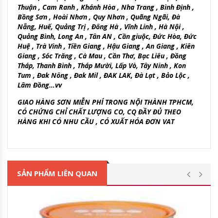
Thuận , Cam Ranh , Khánh Hòa , Nha Trang , Bình Định ,
Bồng Sơn , Hoài Nhơn , Quy Nhơn , Quãng Ngãi, Đà
Nẵng, Huế, Quảng Trị , Đông Hà , Vĩnh Linh , Hà Nội ,
Quảng Bình, Long An , Tân AN , Cần giuộc, Đức Hòa, Đức
Huệ , Trà Vinh , Tiền Giang , Hậu Giang , An Giang , Kiên
Giang , Sóc Trăng , Cà Mau , Cần Thơ, Bạc Liêu , Đồng
Tháp, Thanh Bình , Tháp Mười, Lấp Vò, Tây Ninh , Kon
Tum , Đak Nông , Đak Mil , ĐAK LAK, Đà Lạt , Bảo Lộc ,
Lâm Đồng…vv
GIAO HÀNG SƠN MIỄN PHÍ TRONG NỘI THÀNH TPHCM,
CÓ CHỨNG CHỈ CHẤT LƯỢNG CO, CQ ĐẦY ĐỦ THEO
HÀNG KHI CÓ NHU CẦU , CÓ XUẤT HÓA ĐƠN VAT
SẢN PHẨM LIÊN QUAN