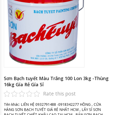
Sơn Bạch tuyết Màu Trắng 100 Lon 3kg -Thùng
16kg Gía Rẻ Gía Sỉ
Rate this post
Tên khác: LIÊN HỆ 0932791488 -0918342277 HỒNG , CỬA
HÀNG SƠN BẠCH TUYẾT GIÁ RẺ NHẤT HCM , LẤY SỈ SƠN
BẠCH TUYẾT CHIẾT KHẤU CAO TẠI HCM , BÁN SƠN BẠCH