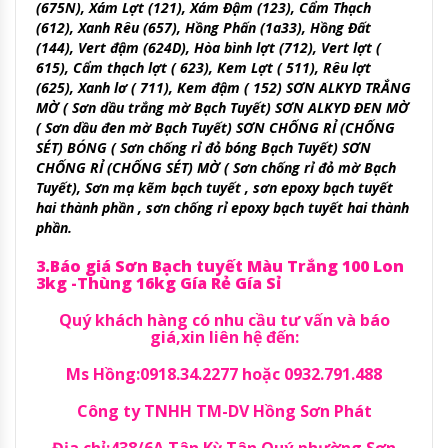
(675N), Xám Lợt (121), Xám Đậm (123), Cẩm Thạch
(612), Xanh Rêu (657), Hồng Phấn (1a33), Hồng Đất
(144), Vert đậm (624D), Hòa bình lợt (712), Vert lợt (
615), Cẩm thạch lợt ( 623), Kem Lợt ( 511), Rêu lợt
(625), Xanh lơ ( 711), Kem đậm ( 152) SƠN ALKYD TRẮNG
MỜ ( Sơn dầu trắng mờ Bạch Tuyết) SƠN ALKYD ĐEN MỜ
( Sơn dầu đen mờ Bạch Tuyết) SƠN CHỐNG RỈ (CHỐNG
SÉT) BÓNG ( Sơn chống rỉ đỏ bóng Bạch Tuyết) SƠN
CHỐNG RỈ (CHỐNG SÉT) MỜ ( Sơn chống rỉ đỏ mờ Bạch
Tuyết), Sơn mạ kẽm bạch tuyết , sơn epoxy bạch tuyết
hai thành phần , sơn chống rỉ epoxy bạch tuyết hai thành
phần.
3.Báo giá Sơn Bạch tuyết Màu Trắng 100 Lon
3kg -Thùng 16kg Gía Rẻ Gía Sỉ
Quý khách hàng có nhu cầu tư vấn và báo
giá,xin liên hệ đến:
Ms Hồng:0918.34.2277 hoặc 0932.791.488
Công ty TNHH TM-DV Hồng Sơn Phát
Địa chỉ:438/6A Tân Kỳ Tân Quý,phường Sơn