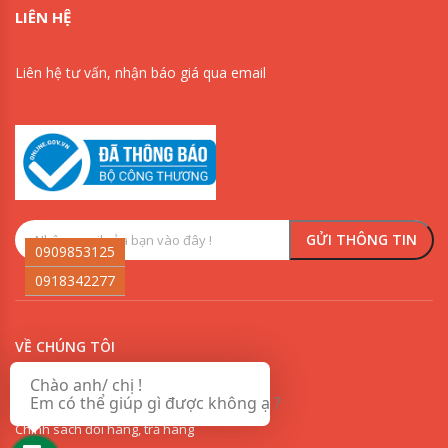
LIÊN HỆ
Liên hệ tư vấn, nhận báo giá qua email
0909853125
0918342277
VỀ CHÚNG TÔI
Chào anh/ chị !
Chính sách vận chuyển và giao nhận sơn
Em có thể giúp gì được không ạ ?
Chính sách đổi hàng, trả hàng