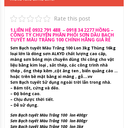
Rate this post
1.LIÊN HỆ 0932 791 488 – 0918 34 2277 HỒNG –
CÔNG TY CHUYÊN PHÂN PHỐI SƠN DẦU BẠCH
TUYẾT MÀU TRẮNG 100 CHÍNH HÃNG GIÁ RẺ
Sơn Bạch tuyết Màu Trắng 100 Lon 3kg Thùng 16kg
loại lớn là dòng sơn ALKYD chất lượng cao cấp,
màng sơn bóng mịn chuyên dùng thi công cho vật
liệu bằng kim loại , sắt thép, các công trình nhà
thép , ống thép kẽm ,cột ăng ten , biển quảng cáo …
hoặc trên bề mặt bằng xi măng , gỗ….vv
Sơn Bạch tuyết Sử dụng ngoài trời lẫn trong nhà.
– Bám tốt, cứng và dẻo.
– Độ bóng cao.
– Chịu được thời tiết.
– Dễ sử dụng.
Sơn Bạch tuyết Màu Trắng 100 lon 400gr
Sơn Bạch tuyết Màu Trắng 100 lon 800gr
Sơn Bạch tuyết Màu Trắng 100 lon 3kg