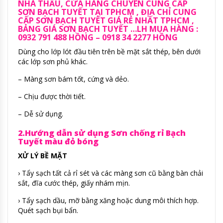
NHÀ THẦU, CỬA HÀNG CHUYÊN CUNG CẤP
SƠN BẠCH TUYẾT TẠI TPHCM , ĐỊA CHỈ CUNG
CẤP SƠN BẠCH TUYẾT GIÁ RẺ NHẤT TPHCM ,
BẢNG GIÁ SƠN BẠCH TUYẾT …
LH MUA HÀNG :
0932 791 488 HỒNG – 0918 34 2277 HỒNG
Dùng cho lớp lót đầu tiên trên bề mặt sắt thép, bên dưới
các lớp sơn phủ khác.
– Màng sơn bám tốt, cứng và dẻo.
– Chịu được thời tiết.
– Dễ sử dụng.
2.Hướng dẫn sử dụng Sơn chống rỉ Bạch
Tuyết màu đỏ bóng
XỬ LÝ BỀ MẶT
› Tẩy sạch tất cả rỉ sét và các màng sơn cũ bằng bàn chải
sắt, đĩa cước thép, giấy nhám mịn.
› Tẩy sạch dầu, mỡ bằng xăng hoặc dung môi thích hợp.
Quét sạch bụi bẩn.