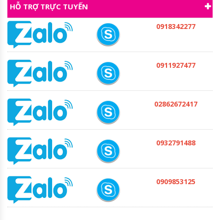
HỖ TRỢ TRỰC TUYẾN
0918342277
0911927477
02862672417
0932791488
0909853125