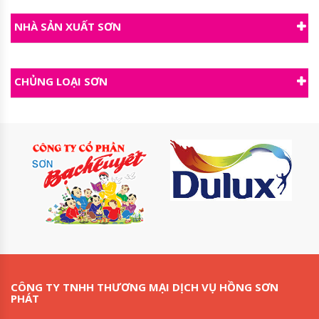
NHÀ SẢN XUẤT SƠN
CHỦNG LOẠI SƠN
CÔNG TY TNHH THƯƠNG MẠI DỊCH VỤ HỒNG SƠN
PHÁT