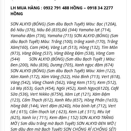
LH MUA HÀNG : 0932 791 488 HỒNG – 0918 34 2277
HỒNG
SƠN ALKYD (BÓNG) (Sơn dầu Bạch Tuyết) Màu: Bạc (120A),
Đỏ Nâu (376), Nâu Đỏ (835),Đỏ (344) Yamaha lợt (714),
Yamaha đậm (736), Yamaha (715) SƠN ALKYD (BÓNG) (Sơn
dầu Bạch Tuyết) Màu: Trắng (100), trắng xanh (170), Trắng
Xám(160), Cam (404), Vàng Lợt (513), Hồng (132), Tím Môn
(973), Vàng Đồng (537), Vàng Đồng Đậm (538), Vàng Cam
(544) SƠN ALKYD (BÓNG) (Sơn dầu Bạch Tuyết ) Màu:
Đen (200), Nâu (836), Dương (705), Xanh ngọc đậm (674)
SƠN ALKYD (BÓNG) (Sơn dầu Bạch Tuyết) Màu: Xám (122),
Xám Xanh (172), Xám Vàng (522), Hòa Bình (713), Vert (618),
Vàng (542), Vàng Chanh (562), Vàng Kem (151), Kem (512),
Lá Mạ (653), Gạch (454), Ngói (452), Xanh Ngọc(612D), Café
Sữa (536), Vert Nikko (675N), Xám Lợt (121), Xám Đậm
(123), Cẩm Thạch (612), Xanh Rêu (657), Hồng Phấn (1a33),
Hồng Đất (144), Vert đậm (624D), Hòa bình lợt (712), Vert
lợt ( 615), Cẩm thạch lợt ( 623), Kem Lợt ( 511), Rêu lợt
(625), Xanh lơ ( 711), Kem đậm ( 152) SƠN ALKYD TRẮNG
MỜ ( Sơn dầu trắng mờ Bạch Tuyết) SƠN ALKYD ĐEN MỜ (
Sơn dầu đen mờ Bạch Tuyết) SƠN CHỐNG RỈ (CHỐNG SÉT)