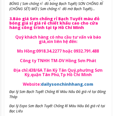
BÓNG ( Sơn chống rỉ đỏ bóng Bạch Tuyết) SƠN CHỐNG RỈ
(CHỐNG SÉT) MỜ ( Sơn chống rỉ đỏ mờ Bạch Tuyết)…
3.Báo giá Sơn chống rỉ Bạch Tuyết màu đỏ
bóng giá sỉ giá rẻ chiết khấu cao cho cửa
hàng công trình tại tp Hồ Chí Minh
Quý khách hàng có nhu cầu tư vấn và báo
giá,xin liên hệ đến:
Ms Hồng:0918.34.2277 hoặc 0932.791.488
Công ty TNHH TM-DV Hồng Sơn Phát
Địa chỉ:438/6A Tân Kỳ Tân Quý,phường Sơn
Kỳ,quận Tân Phú,Tp Hồ Chí Minh
Website:
dailysonchinhhang.com
Đại lý Sơn Bạch Tuyết Chống Rỉ Màu Nâu Đỏ giá rẻ tại Đồng
Tháp
Đại lý Expo Sơn Bạch Tuyết Chống Rỉ Màu Nâu Đỏ giá rẻ tại
Bạc Liêu