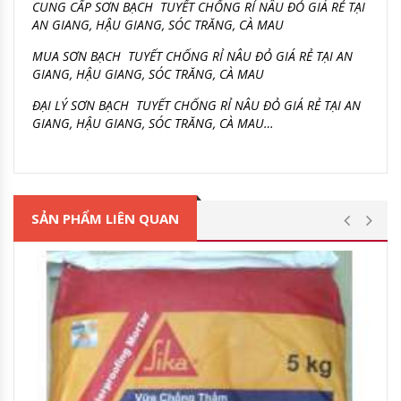
CUNG CẤP SƠN BẠCH TUYẾT CHỐNG RỈ NÂU ĐỎ GIÁ RẺ TẠI
AN GIANG, HẬU GIANG, SÓC TRĂNG, CÀ MAU
MUA SƠN BẠCH TUYẾT CHỐNG RỈ NÂU ĐỎ GIÁ RẺ TẠI AN
GIANG, HẬU GIANG, SÓC TRĂNG, CÀ MAU
ĐẠI LÝ SƠN BẠCH TUYẾT CHỐNG RỈ NÂU ĐỎ GIÁ RẺ TẠI AN
GIANG, HẬU GIANG, SÓC TRĂNG, CÀ MAU…
SẢN PHẨM LIÊN QUAN