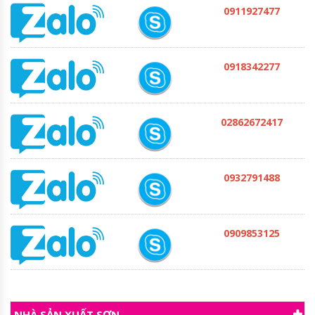
0911927477
0918342277
Sơn ngoại thất Kansai WeatherCoat DC10
Liên hệ
02862672417
0932791488
0909853125
NHÀ SẢN XUẤT SƠN