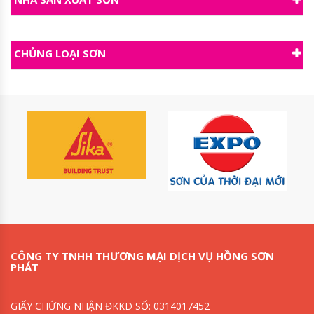
CHỦNG LOẠI SƠN
CÔNG TY TNHH THƯƠNG MẠI DỊCH VỤ HỒNG SƠN
PHÁT
GIẤY CHỨNG NHẬN ĐKKD SỐ: 0314017452