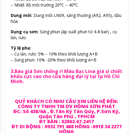
– Nhiệt độ môi trường 20°C – 40°C
Dung môi:
Dung môi LN09, xăng thường (A92, A95), dầu
hỏa
Dụng cụ sơn:
Súng phun (áp suất phun từ 4-8 bar) , cọ
lăn, rulo
Tỷ lệ pha:
– Cọ lăn, rulo: 5% – 10% theo khối lượng A+B
– Súng phun: 10% -20% theo khối lượng A+B
3.Báo giá Sơn chống rỉ Màu Bạc Lina giá sỉ chiết
khấu cực cao cho cửa hàng đại lý tại tp Hồ Chí
Minh.
QUÝ KHÁCH CÓ NHU CẦU XIN LIÊN HỆ ĐẾN:
CÔNG TY TNHH TM DV HỒNG SƠN PHÁT
ĐC: Số 438/6A , Đ.Tân Kỳ Tân Qúy, P.Sơn Kỳ,
Quận Tân Phú , TPHCM
ĐT BÀN : 02862.67.2417
ĐT DI ĐỘNG : 0932 791 488 HỒNG -0918 34 2277
HỒNG