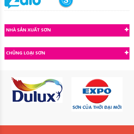
NHÀ SẢN XUẤT SƠN
CHỦNG LOẠI SƠN