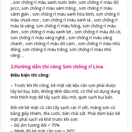
, sơn chống rỉ màu xanh nước biển ,sơn chống rỉ màu đỏ
pccc, sơn chống rỉ màu xám trắng , sơn chống rỉ màu
cánh gián , sơn chống rỉ màu xanh hòa bình, sơn chống rỉ
màu chuối non , sơn chống rỉ màu xanh lá , sơn chống rỉ
màu lá vàng, sơn chống rỉ màu hồng, sơn chống rỉ màu
đen , sơn chống rỉ màu xanh lợt , sơn chống rỉ màu đỏ cờ,
sơn chống rỉ màu vàng nghệ , sơn chống rỉ màu vàng
chanh , sơn chống rỉ màu đỏ cam , sơn chống rỉ màu nhũ
đồng, sơn chống rỉ màu trắng, sơn chống rỉ màu nhũ
vàng …
2.Hướng dẫn thi công Sơn chống rỉ Lina
Điều kiện thi công:
– Trước khi thi công, bề mặt vật liệu cần sơn phải được
tẩy bỏ bụi, bẩn, không dính dầu mỡ, có thể sử dụng dung
môi thích hợp để tẩy sạch dầu mỡ, quét sạch bụi bẩn.
Đối với bề mặt cũ cần tẩy sạch các rỉ sét, màng sơn cũ
bằng giấy nhám, đĩa cước, bàn chải sắt. Phải đảm bảo bề
mặt phải sạch và khô trước khi sơn.
– Độ ẩm tương đối < 75%
– Nhiệt độ bề mặt cần sơn > 30°C