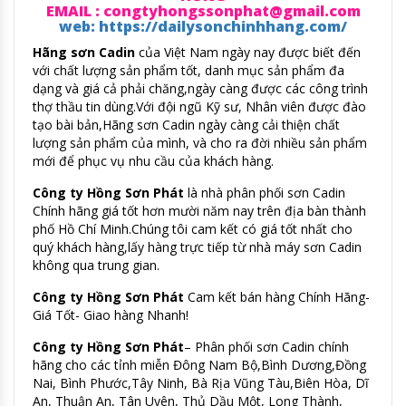
EMAIL : congtyhongssonphat@gmail.com
web: https://dailysonchinhhang.com/
Hãng sơn Cadin
của Việt Nam ngày nay được biết đến
với chất lượng sản phẩm tốt, danh mục sản phẩm đa
dạng và giá cả phải chăng,ngày càng được các công trình
thợ thầu tin dùng.Với đội ngũ Kỹ sư, Nhân viên được đào
tạo bài bản,Hãng sơn Cadin ngày càng cải thiện chất
lượng sản phẩm của mình, và cho ra đời nhiều sản phẩm
mới để phục vụ nhu cầu của khách hàng.
Công ty Hồng Sơn Phát
là nhà phân phối sơn Cadin
Chính hãng giá tốt hơn mười năm nay trên địa bàn thành
phố Hồ Chí Minh.Chúng tôi cam kết có giá tốt nhất cho
quý khách hàng,lấy hàng trực tiếp từ nhà máy sơn Cadin
không qua trung gian.
Công ty Hồng Sơn Phát
Cam kết bán hàng Chính Hãng-
Giá Tốt- Giao hàng Nhanh!
Công ty Hồng Sơn Phát
– Phân phối sơn Cadin chính
hãng cho các tỉnh miễn Đông Nam Bộ,Bình Dương,Đồng
Nai, Bình Phước,Tây Ninh, Bà Rịa Vũng Tàu,Biên Hòa, Dĩ
An, Thuận An, Tân Uyên, Thủ Dầu Một, Long Thành,