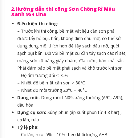
2.Hướng dẫn thi công Sơn Chống Rỉ Màu
Xanh 954 Lina
Điều kiện thi công:
– Trước khi thi công, bề mặt vật liệu cần sơn phải
được tẩy bỏ bụi, bẩn, không dính dầu mỡ, có thể sử
dụng dung môi thích hợp để tẩy sạch dầu mỡ, quét
sạch bụi bẩn. Đối với bề mặt cũ cần tẩy sạch các rỉ sét,
màng sơn cũ bằng giấy nhám, đĩa cước, bàn chải sắt.
Phải đảm bảo bề mặt phải sạch và khô trước khi sơn.
– Độ ẩm tương đối < 75%
– Nhiệt độ bề mặt cần sơn > 30°C
– Nhiệt độ môi trường 20°C – 40°C
Dung môi:
Dung môi LN09, xăng thường (A92, A95),
dầu hỏa
Dụng
cụ
sơn:
Súng phun (áp suất phun từ 4-8 bar) ,
cọ lăn, rulo
Tỷ
lệ
pha:
– Cọ lăn, rulo: 5% – 10% theo khối lượng A+B