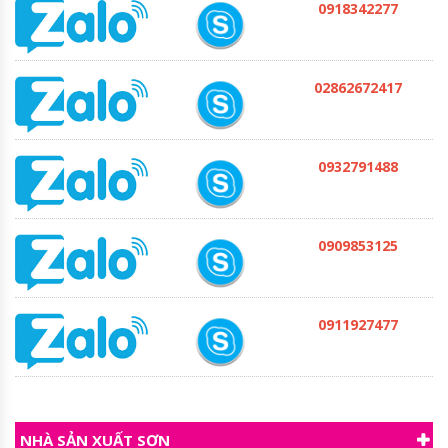
0918342277
02862672417
0932791488
0909853125
0911927477
NHÀ SẢN XUẤT SƠN