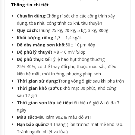
Thông tin chi tiết
Chuyên dùng:
Chống rỉ sét cho các công trình xây
dựng, tòa nhà, công trình cơ khí, tàu thuyền
Quy cách:
Thùng 25 kg, 20 kg, 5 kg, 3 kg, 800g
Khối lượng riêng:
1,3 – 1,4 kg/lít
Độ dày màng sơn khô:
50 ± 10 µm /lớp
Độ phủ lý thuyết:
≈ 8 -10 m²/lít/lớp
Độ phủ thực tế:
Tỷ lệ hao hụt thông thường
25%-40%, có thể thay đổi phụ thuộc màu sắc, điều
kiện bề mặt, môi trường, phương pháp sơn …
Thời gian sử dụng:
Trong vòng 5 giờ sau khi pha trộn
Thời gian khô (30°C):
Khô mặt 30 phút, Khô cứng
sau 12 giờ
Thời gian sơn lớp kế tiếp:
tối thiểu 6 giờ & tối đa 7
ngày
Màu sắc:
Màu xám 902 & màu đỏ 911
Hạn bảo quản:
24 Tháng (Tồn trữ nơi mát mẻ khô ráo.
Tránh nguồn nhiệt và lửa.)