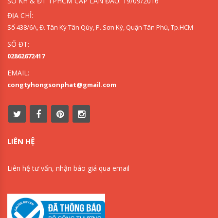
SỞ KH & ĐT TPHCM CẤP LẦN ĐẦU: 19/09/2016
ĐỊA CHỈ:
Số 438/6A, Đ. Tân Kỳ Tân Qúy, P. Sơn Kỳ, Quận Tân Phú, Tp.HCM
SỐ ĐT:
02862672417
EMAIL:
congtyhongsonphat@gmail.com
LIÊN HỆ
Liên hệ tư vấn, nhận báo giá qua email