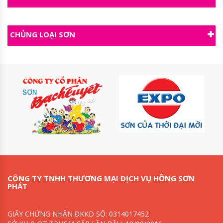
CHỦNG LOẠI SƠN
CÔNG TY TNHH THƯƠNG MẠI DỊCH VỤ HỒNG SƠN
PHÁT
GIẤY CHỨNG NHẬN ĐKKD SỐ: 0314017452